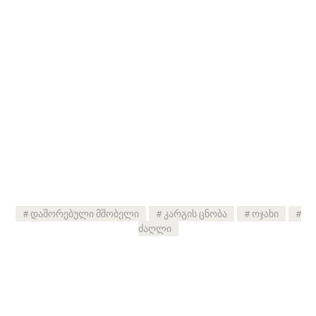
დაშორებული მშობელი
კარგის ცნობა
ოჯახი
ძაღლი