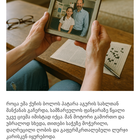
როცა ემა ქუჩის ბოლოს პატარა აგურის სახლთან
მანქანას გაჩერდა, სამზარეულოს ფანჯარაზე წყალი
უკვე ცივმა იმისტად იქცა. მან მოტორი გამორთო და
უბრალოდ სხედა, თითები საჭეზე მოჭერილი,
დაღრეცილი ღობის და გაფერმკრთალებული ლურჯი
კარისკენ იყურებოდა.