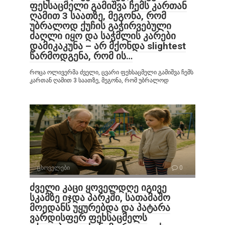
ფეხსაცმელი გამიშვა ჩემს კართან
ღამით 3 საათზე, მეგონა, რომ
უბრალოდ ქუჩის გაჭირვებული
ძაღლი იყო და საჭმლის კარები
დამიკაკუნა – არ მქონდა slightest
წარმოდგენა, რომ ის…
როცა ოლივერმა ძველი, ცვარი ფეხსაცმელი გამიშვა ჩემს
კართან ღამით 3 საათზე, მეგონა, რომ უბრალოდ
ცხოველები
0
ძველი კაცი ყოველდღე იგივე
სკამზე იჯდა პარკში, სათამაშო
მოედანს უყურებდა და პატარა
ვარდისფერ ფეხსაცმელს