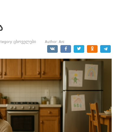
ა
tegory:
ცხოველები
Author:
Ani