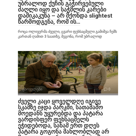
უბრალოდ ქუჩის გაჭირვებული
ძაღლი იყო და საჭმლის კარები
დამიკაკუნა – არ მქონდა slightest
წარმოდგენა, რომ ის…
როცა ოლივერმა ძველი, ცვარი ფეხსაცმელი გამიშვა ჩემს
კართან ღამით 3 საათზე, მეგონა, რომ უბრალოდ
ცხოველები
0
ძველი კაცი ყოველდღე იგივე
სკამზე იჯდა პარკში, სათამაშო
მოედანს უყურებდა და პატარა
ვარდისფერ ფეხსაცმელს
ეჭიდებოდა, სანამ ერთ დღეს
პატარა გოგონა მახლობლად არ