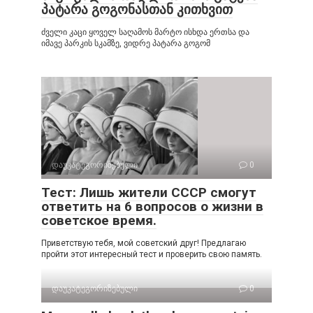
პატარა გოგონასთან კითხვით
ძველი კაცი ყოველ საღამოს მარტო ისხდა ერთსა და
იმავე პარკის სკამზე, ვიდრე პატარა გოგომ
დაუკატეგორიზებული
0
Тест: Лишь жители СССР смогут
ответить на 6 вопросов о жизни в
советское время.
Приветствую тебя, мой советский друг! Предлагаю
пройти этот интересный тест и проверить свою память.
დაუკატეგორიზებული
0