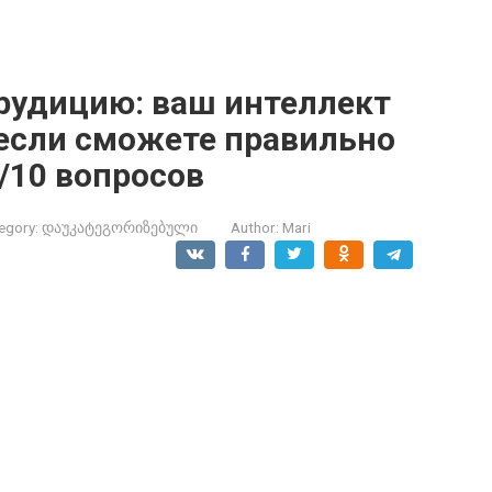
эрудицию: ваш интеллект
 если сможете правильно
8/10 вопросов
egory:
დაუკატეგორიზებული
Author:
Mari