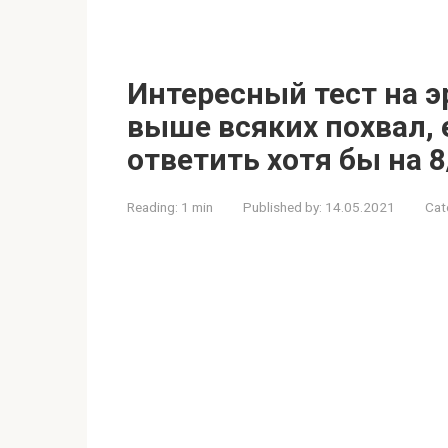
Интересный тест на 
выше всяких похвал,
ответить хотя бы на 
Reading:
1 min
Published by:
14.05.2021
Cat