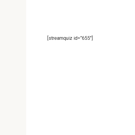
[streamquiz id=”655″]