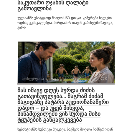
საკუთარი ოჯახის ღალატი
გამოავლინა
ჯულიანმა უსიტყვოდ მიიღო USB დისკი. კამერები ხელები
ოდნავ უკანკალებდა. პირდაპირ თავის კაბინეტში წავიდა,
კარი
საინტერესოა იცოდე
0
მას იმავე დღეს სურდა ძიძის
გათავისუფლება… მაგრამ ძიძამ
მაგიდაზე პატარა აუდიოჩანაწერი
დადო – და უცებ მიხვდა,
სინამდვილეში ვის სურდა მისი
ტყუპების განცალკევება
სებასტიანმა სუნთქვა შეიკავა. ბავშვის მოვლა ჩამწერიდან