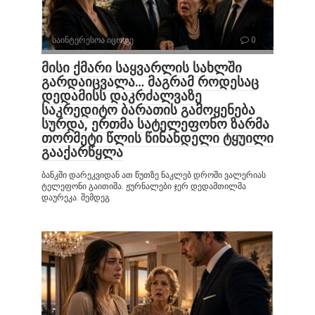
საინტერესოა იცოდე
0
მისი ქმარი საყვარლის სახლში
გარდაიცვალა… მაგრამ როდესაც
დედამისს დაკრძალვაზე
საკრედიტო ბარათის გამოყენება
სურდა, ერთმა სატელეფონო ზარმა
თორმეტი წლის წინანდელი ტყუილი
გააქარწყლა
ბანკში დარეკვიდან ათ წუთზე ნაკლებ დროში ვალერიას
ტელეფონი გაითიშა. ჟურნალები ჯერ დედამთილმა
დაურეკა. შემდეგ