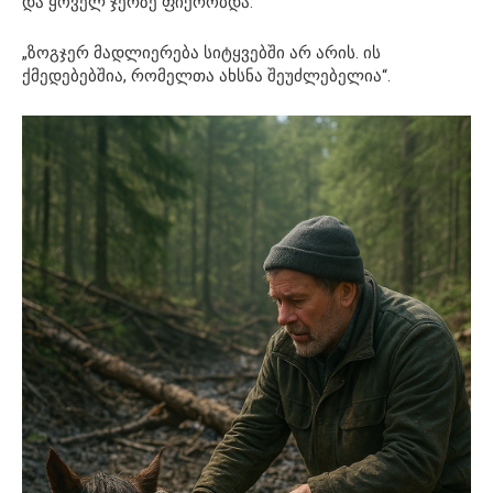
და ყოველ ჯერზე ფიქრობდა:
„ზოგჯერ მადლიერება სიტყვებში არ არის. ის
ქმედებებშია, რომელთა ახსნა შეუძლებელია“.