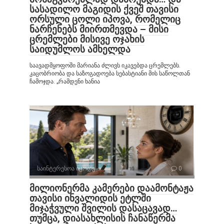
სასადილო მაგიდის ქვეშ თავისი
ორსული ცოლი იპოვა, რომელიც
ნარჩენებს მიირთმევდა – მისი
ცრემლები მისივე ოჯახის
საიდუმლოს ამხელდა
საავადმყოფოში მარიანა ძლივს იკავებდა ცრემლებს.
კაცობრიობა და საზოგადოება სებასტიანი მის საწოლთან
ჩამოჯდა. „რამდენი ხანია
საინტერესოა იცოდე
0
მილიონერმა კამერები დაამონტაჟა
თავისი ინვალიდის ეტლში
მიჯაჭვული შვილის დასაცავად…
თუმცა, დიასახლისის ჩანაწერმა