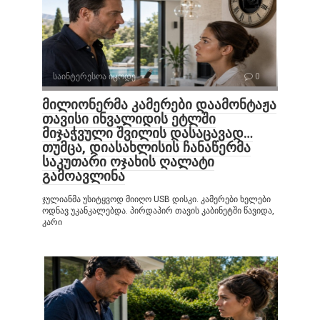
საინტერესოა იცოდე
0
მილიონერმა კამერები დაამონტაჟა
თავისი ინვალიდის ეტლში
მიჯაჭვული შვილის დასაცავად…
თუმცა, დიასახლისის ჩანაწერმა
საკუთარი ოჯახის ღალატი
გამოავლინა
ჯულიანმა უსიტყვოდ მიიღო USB დისკი. კამერები ხელები
ოდნავ უკანკალებდა. პირდაპირ თავის კაბინეტში წავიდა,
კარი