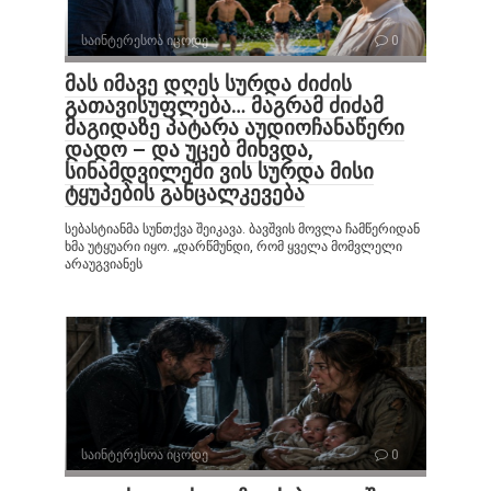
საინტერესოა იცოდე
0
მას იმავე დღეს სურდა ძიძის
გათავისუფლება… მაგრამ ძიძამ
მაგიდაზე პატარა აუდიოჩანაწერი
დადო – და უცებ მიხვდა,
სინამდვილეში ვის სურდა მისი
ტყუპების განცალკევება
სებასტიანმა სუნთქვა შეიკავა. ბავშვის მოვლა ჩამწერიდან
ხმა უტყუარი იყო. „დარწმუნდი, რომ ყველა მომვლელი
არაუგვიანეს
საინტერესოა იცოდე
0