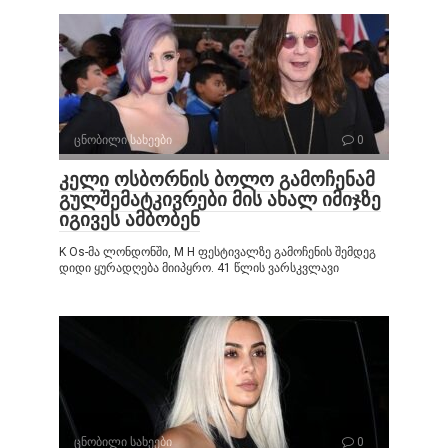
ცნობილი სახეები
0
კელი ოსბორნის ბოლო გამოჩენამ
გულშემატკივრები მის ახალ იმიჯზე
იგივეს ამბობენ
K Os-მა ლონდონში, M H ფესტივალზე გამოჩენის შემდეგ
დიდი ყურადღება მიიპყრო. 41 წლის ვარსკვლავი
ცნობილი სახეები
0