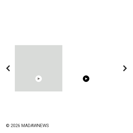
15:40
00:54
Trying BOLLYWOOD
Shocking illusion - Pretty
Celebrities REAL MAKEUP
celebrities turn ugly!
Hacks
© 2026 MADAWNEWS