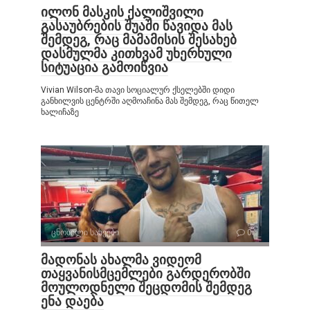
ილონ მასკის ქალიშვილი
გასაუბრების შუაში წავიდა მას
შემდეგ, რაც მამამისის შესახებ
დასმულმა კითხვამ უხერხული
სიტუაცია გამოიწვია
Vivian Wilson-მა თავი სოციალურ ქსელებში დიდი
განხილვის ცენტრში აღმოაჩინა მას შემდეგ, რაც წითელ
ხალიჩაზე
ცნობილი სახეები
0
მადონას ახალმა ვიდეომ
თაყვანისმცემლები გარდერობში
მოულოდნელი შეცდომის შემდეგ
ენა დაება