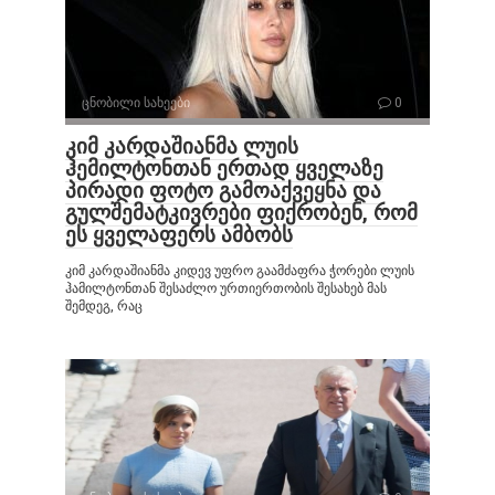
ცნობილი სახეები
0
კიმ კარდაშიანმა ლუის
ჰემილტონთან ერთად ყველაზე
პირადი ფოტო გამოაქვეყნა და
გულშემატკივრები ფიქრობენ, რომ
ეს ყველაფერს ამბობს
კიმ კარდაშიანმა კიდევ უფრო გაამძაფრა ჭორები ლუის
ჰამილტონთან შესაძლო ურთიერთობის შესახებ მას
შემდეგ, რაც