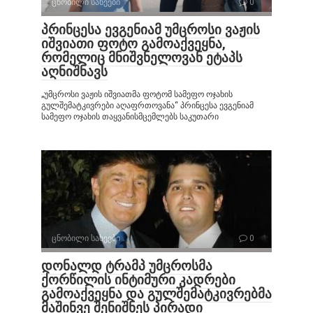
ცნობილი სახეები
0
პრინცესა ევგენიამ უმცროსი ვაჟის
იშვიათი ფოტო გამოაქვეყნა,
რომელიც მნიშვნელოვან ეტაპს
აღნიშნავს
„უმცროსი ვაჟის იშვიათმა ფოტომ სამეფო ოჯახის
გულშემატკივრები აღაფრთოვანა“ პრინცესა ევგენიამ
სამეფო ოჯახის თაყვანისმცემლებს საკუთარი
ცნობილი სახეები
0
დონალდ ტრამპ უმცროსმა
ქორწილის ინტიმური კადრები
გამოაქვეყნა და გულშემატკივრებმა
მაშინვე შენიშნეს პირადი