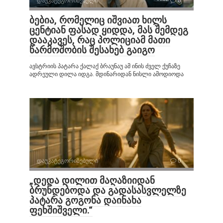
დაუკატეგორიზებული
0
ბებია, რომელიც იშვიათ ხილს
ცენტიან ფასად ყიდდა, მას შემდეგ
დააკავეს, რაც პოლიციამ მათი
წარმოშობის შესახებ გაიგო
ავსტრიის პატარა ქალაქ ბრაუნაუ ამ ინის ძველ ქუჩაზე
ადრეული დილა იდგა. მდინარიდან ნისლი ამოდიოდა
დაუკატეგორიზებული
0
„დედა დილით მაღაზიიდან
ბრუნდებოდა და გადასასვლელზე
პატარა გოგონა დაინახა
ფეხშიშველი.“