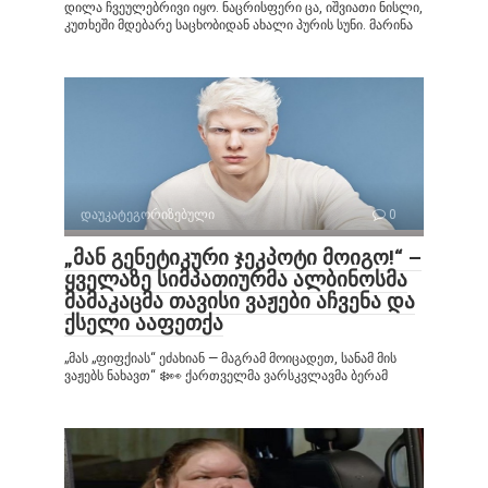
დილა ჩვეულებრივი იყო. ნაცრისფერი ცა, იშვიათი ნისლი,
კუთხეში მდებარე საცხობიდან ახალი პურის სუნი. მარინა
დაუკატეგორიზებული
0
„მან გენეტიკური ჯეკპოტი მოიგო!“ –
ყველაზე სიმპათიურმა ალბინოსმა
მამაკაცმა თავისი ვაჟები აჩვენა და
ქსელი ააფეთქა
„მას „ფიფქიას“ ეძახიან — მაგრამ მოიცადეთ, სანამ მის
ვაჟებს ნახავთ“ ❄️👀 ქართველმა ვარსკვლავმა ბერამ