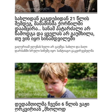
დაუკატეგორიზებული
0
სახლიდან გაგდებიდან 21 წლის
შემდეგ, მამამისმა ქორწილში
დაამცირა… სანამ პატარძალი არ
წამოდგა და ყველას არ გაუმხილა,
თუ ვინ იყო სინამდვილეში
ვალერიამ ელენას ხელი არ გაუშვა. სახლი და ბაღი
დარბაზში სრული სიჩუმე იყო. სანტიაგო გაკვირვებულმა
დაუკატეგორიზებული
0
დედამთილმა ჩვენი 6 წლის ვაჟი
ორკვირიან „მხოლოდ