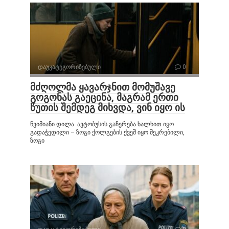
დაუკატეგორიზებული
0
მძღოლმა ყავარჯნით მომუშავე
გოგონას გაეცინა, მაგრამ ერთი
წუთის შემდეგ მიხვდა, ვინ იყო ის
წვიმიანი დილა. ავტობუსის გაჩერება ხალხით იყო
გადაჭედილი – ზოგი ქოლგების ქვეშ იყო შეკრებილი,
ზოგი