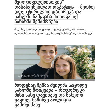
შვილიშვილებისთვის“
დასასვენებლად დაპატიჟა — მეორე
დღეს ტირილით დამირეკა და
სახლში წამყვანა მთხოვა. იქ
ნანახმა შემაძრწუნა
მეგონა, სწორად ვიქცეოდი. ჩემი ექვსი წლის ვაჟი იმ
ადამიანს მივანდე, რომელსაც ოჯახის წევრად მივიჩნევდი.
დაუკატეგორიზებული
0
როდესაც ჩემმა შვილმა საცოლე
სახლში მოიყვანა – როგორც კი
მისი სახე დავინახე და სახელი
გავიგე, მაშინვე პოლიცია
გამოვიძახე