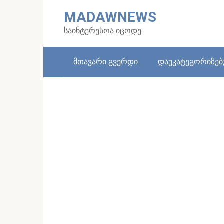
Skip
MADAWNEWS
to
content
საინტერესოა იცოდე
მთავარი გვერდი
დაუკატეგორიზე