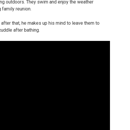
ting outdoors. They swim and enjoy the weather
g family reunion.
 after that, he makes up his mind to leave them to
uddle after bathing.