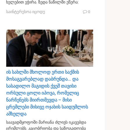
ხელებით ეჭირა. ზედა ნაწილში ეწერა:
საინტერესოა იცოდე
0
ის სახლში მხოლოდ ერთი საქმის
მოსაგვარებლად დაბრუნდა… და
სასადილო მაგიდის ქვეშ თავისი
ორსული ცოლი იპოვა, რომელიც
ნარჩენებს მიირთმევდა – მისი
ცრემლები მისივე ოჯახის საიდუმლოს
ამხელდა
საავადმყოფოში მარიანა ძლივს იკავებდა
ცრემლებს. კაცობრიობა და საზოგადოება