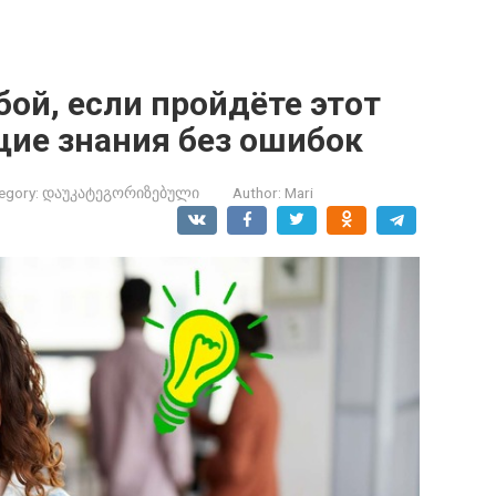
ой, если пройдёте этот
щие знания без ошибок
egory:
დაუკატეგორიზებული
Author:
Mari