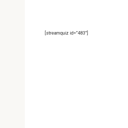
[streamquiz id=”483″]