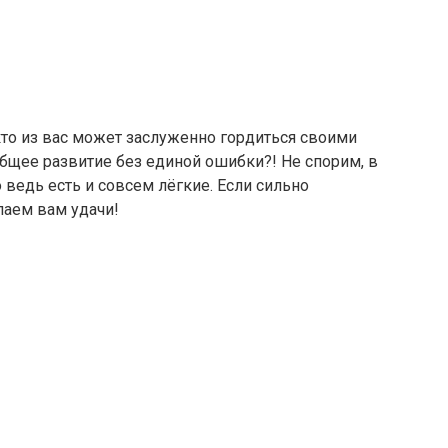
кто из вас может заслуженно гордиться своими
общее развитие без единой ошибки?! Не спорим, в
 ведь есть и совсем лёгкие. Если сильно
елаем вам удачи!