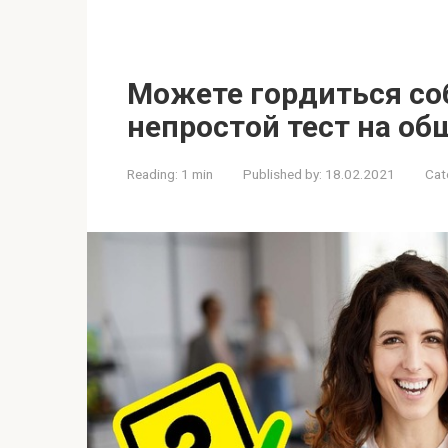
Можете гордиться соб
непростой тест на об
Reading:
1 min
Published by:
18.02.2021
Cat