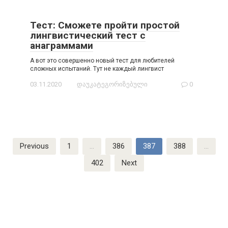
Тест: Сможете пройти простой
лингвистический тест с
анаграммами
А вот это совершенно новый тест для любителей
сложных испытаний. Тут не каждый лингвист
03.11.2020
დაუკატეგორიზებული
0
Posts
Previous
1
…
386
387
388
…
navigation
402
Next