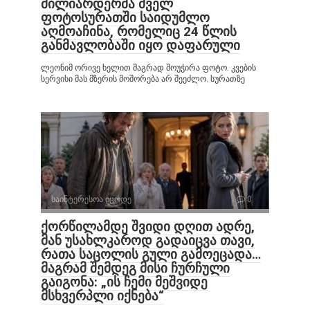
მილიარდერმა ძველ
ფოტოსურათში საიდუმლო
აღმოაჩინა, რომელიც 24 წლის
განმავლობაში იყო დაფარული
ლეონიმ ორივე ხელით მაგრად მოუჭირა ფოტო. კვების
სერვისი მას მზერის მოშორება არ შეეძლო. სურათზე
საინტერესოა იცოდე
0
ქორწილამდე შვიდი დღით ადრე,
მან უსახლკაროდ გადაიცვა თავი,
რათა საცოლის გული გამოეცადა…
მაგრამ შემდეგ მისი ჩურჩული
გაიგონა: „ის ჩემი მეშვიდე
მსხვერპლი იქნება“