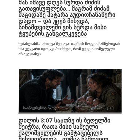
მას იმავე დღეს სურდა ძიძის
გათავისუფლება… მაგრამ ძიძამ
მაგიდაზე პატარა აუდიოჩანაწერი
დადო – და უცებ მიხვდა,
სინამდვილეში ვის სურდა მისი
ტყუპების განცალკევება
სებასტიანმა სუნთქვა შეიკავა. ბავშვის მოვლა ჩამწერიდან
ხმა უტყუარი იყო. „დარწმუნდი, რომ ყველა მომვლელი
არაუგვიანეს
საინტერესოა იცოდე
0
დილის 3:07 საათზე ის ბეღელში
შეიჭრა, რათა მისი სამეული
ქალიშვილების გამტაცებელს
შეხვედროდა… თუმცა ნამდვილ