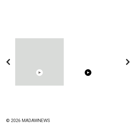
00:54
15:40
Shocking illusion - Pretty
Trying BOLLYWOOD
celebrities turn ugly!
Celebrities REAL MAKEUP
Hacks
© 2026 MADAWNEWS