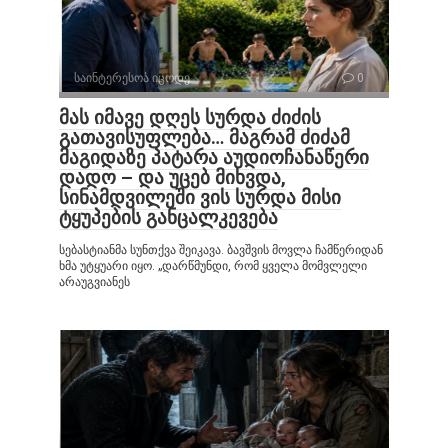
საინტერესოა იცოდე
0
მას იმავე დღეს სურდა ძიძის
გათავისუფლება… მაგრამ ძიძამ
მაგიდაზე პატარა აუდიოჩანაწერი
დადო – და უცებ მიხვდა,
სინამდვილეში ვის სურდა მისი
ტყუპების განცალკევება
სებასტიანმა სუნთქვა შეიკავა. ბავშვის მოვლა ჩამწერიდან
ხმა უტყუარი იყო. „დარწმუნდი, რომ ყველა მომვლელი
არაუგვიანეს