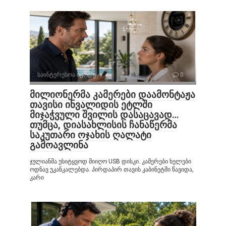
საინტერესოა იცოდე
0
მილიონერმა კამერები დაამონტაჟა
თავისი ინვალიდის ეტლში
მიჯაჭვული შვილის დასაცავად…
თუმცა, დიასახლისის ჩანაწერმა
საკუთარი ოჯახის ღალატი
გამოავლინა
ჯულიანმა უსიტყვოდ მიიღო USB დისკი. კამერები ხელები
ოდნავ უკანკალებდა. პირდაპირ თავის კაბინეტში წავიდა,
კარი