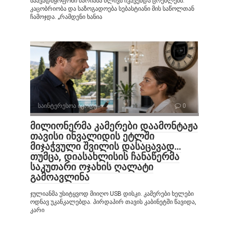
საავადმყოფოში მარიანა ძლივს იკავებდა ცრემლებს.
კაცობრიობა და საზოგადოება სებასტიანი მის საწოლთან
ჩამოჯდა. „რამდენი ხანია
საინტერესოა იცოდე
0
მილიონერმა კამერები დაამონტაჟა
თავისი ინვალიდის ეტლში
მიჯაჭვული შვილის დასაცავად…
თუმცა, დიასახლისის ჩანაწერმა
საკუთარი ოჯახის ღალატი
გამოავლინა
ჯულიანმა უსიტყვოდ მიიღო USB დისკი. კამერები ხელები
ოდნავ უკანკალებდა. პირდაპირ თავის კაბინეტში წავიდა,
კარი