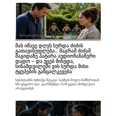
საინტერესოა იცოდე
0
მას იმავე დღეს სურდა ძიძის
გათავისუფლება… მაგრამ ძიძამ
მაგიდაზე პატარა აუდიოჩანაწერი
დადო – და უცებ მიხვდა,
სინამდვილეში ვის სურდა მისი
ტყუპების განცალკევება
სებასტიანმა სუნთქვა შეიკავა. ბავშვის მოვლა ჩამწერიდან
ხმა უტყუარი იყო. „დარწმუნდი, რომ ყველა მომვლელი
არაუგვიანეს