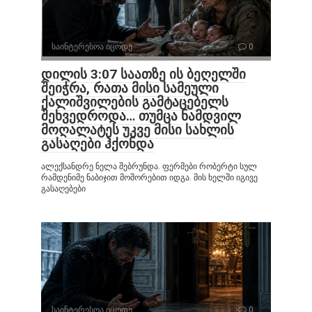
საინტერესოა იცოდე
0
დილის 3:07 საათზე ის ბეღელში
შეიჭრა, რათა მისი სამეული
ქალიშვილების გამტაცებელს
შეხვედროდა… თუმცა ნამდვილ
მოღალატეს უკვე მისი სახლის
გასაღები ჰქონდა
ალექსანდრე ნელა შებრუნდა. ფერმები რობერტი სულ
რამდენიმე ნაბიჯით მოშორებით იდგა. მის ხელში იგივე
გასაღებები
საინტერესოა იცოდე
0