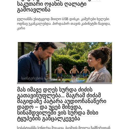
საკუთარი ოჯახის ღალატი
გამოავლინა
ჯულიანმა უსიტყვოდ მიიღო USB დისკი. კამერები ხელები
ოდნავ უკანკალებდა. პირდაპირ თავის კაბინეტში წავიდა,
კარი
საინტერესოა იცოდე
0
მას იმავე დღეს სურდა ძიძის
გათავისუფლება… მაგრამ ძიძამ
მაგიდაზე პატარა აუდიოჩანაწერი
დადო – და უცებ მიხვდა,
სინამდვილეში ვის სურდა მისი
ტყუპების განცალკევება
სებასტიანმა სუნთქვა შეიკავა. ბავშვის მოვლა ჩამწერიდან