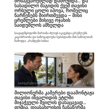
მოსაგვარებლად დაბრუნდა… და
სასადილო მაგიდის ქვეშ თავისი
ორსული ცოლი იპოვა, რომელიც
ნარჩენებს მიირთმევდა – მისი
ცრემლები მისივე ოჯახის
საიდუმლოს ამხელდა
საავადმყოფოში მარიანა ძლივს იკავებდა ცრემლებს.
კაცობრიობა და საზოგადოება სებასტიანი მის საწოლთან
ჩამოჯდა. „რამდენი ხანია
საინტერესოა იცოდე
0
მილიონერმა კამერები დაამონტაჟა
თავისი ინვალიდის ეტლში
მიჯაჭვული შვილის დასაცავად…
თუმცა, დიასახლისის ჩანაწერმა