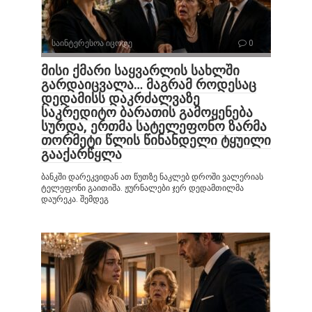
საინტერესოა იცოდე
0
მისი ქმარი საყვარლის სახლში
გარდაიცვალა… მაგრამ როდესაც
დედამისს დაკრძალვაზე
საკრედიტო ბარათის გამოყენება
სურდა, ერთმა სატელეფონო ზარმა
თორმეტი წლის წინანდელი ტყუილი
გააქარწყლა
ბანკში დარეკვიდან ათ წუთზე ნაკლებ დროში ვალერიას
ტელეფონი გაითიშა. ჟურნალები ჯერ დედამთილმა
დაურეკა. შემდეგ