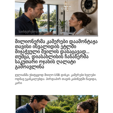
საინტერესოა იცოდე
0
მილიონერმა კამერები დაამონტაჟა
თავისი ინვალიდის ეტლში
მიჯაჭვული შვილის დასაცავად…
თუმცა, დიასახლისის ჩანაწერმა
საკუთარი ოჯახის ღალატი
გამოავლინა
ჯულიანმა უსიტყვოდ მიიღო USB დისკი. კამერები ხელები
ოდნავ უკანკალებდა. პირდაპირ თავის კაბინეტში წავიდა,
კარი