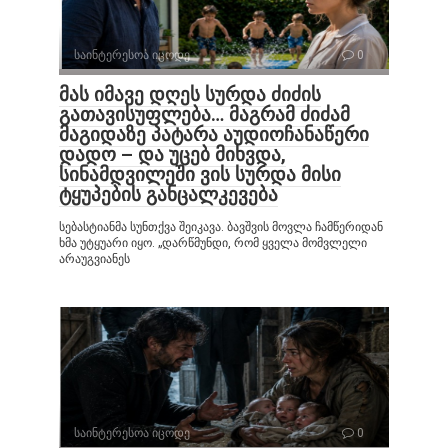
საინტერესოა იცოდე
0
მას იმავე დღეს სურდა ძიძის
გათავისუფლება… მაგრამ ძიძამ
მაგიდაზე პატარა აუდიოჩანაწერი
დადო – და უცებ მიხვდა,
სინამდვილეში ვის სურდა მისი
ტყუპების განცალკევება
სებასტიანმა სუნთქვა შეიკავა. ბავშვის მოვლა ჩამწერიდან
ხმა უტყუარი იყო. „დარწმუნდი, რომ ყველა მომვლელი
არაუგვიანეს
საინტერესოა იცოდე
0