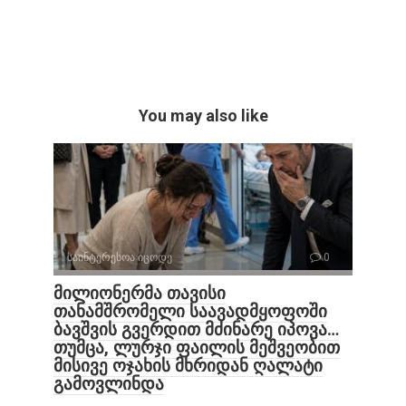
You may also like
საინტერესოა იცოდე
0
მილიონერმა თავისი
თანამშრომელი საავადმყოფოში
ბავშვის გვერდით მძინარე იპოვა…
თუმცა, ლურჯი ფაილის მეშვეობით
მისივე ოჯახის მხრიდან ღალატი
გამოვლინდა