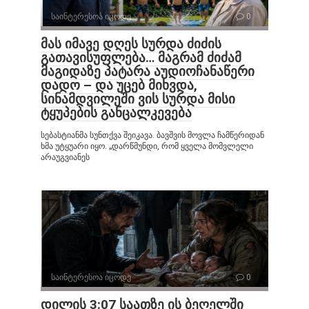
საინტერესოა იცოდე
0
მას იმავე დღეს სურდა ძიძის
გათავისუფლება… მაგრამ ძიძამ
მაგიდაზე პატარა აუდიოჩანაწერი
დადო – და უცებ მიხვდა,
სინამდვილეში ვის სურდა მისი
ტყუპების განცალკევება
სებასტიანმა სუნთქვა შეიკავა. ბავშვის მოვლა ჩამწერიდან
ხმა უტყუარი იყო. „დარწმუნდი, რომ ყველა მომვლელი
არაუგვიანეს
საინტერესოა იცოდე
0
დილის 3:07 საათზე ის ბეღელში