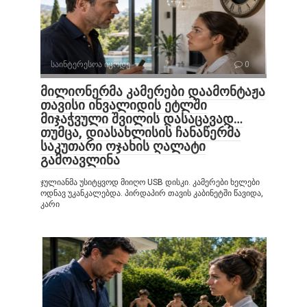
საინტერესოა იცოდე
0
მილიონერმა კამერები დაამონტაჟა
თავისი ინვალიდის ეტლში
მიჯაჭვული შვილის დასაცავად…
თუმცა, დიასახლისის ჩანაწერმა
საკუთარი ოჯახის ღალატი
გამოავლინა
ჯულიანმა უსიტყვოდ მიიღო USB დისკი. კამერები ხელები
ოდნავ უკანკალებდა. პირდაპირ თავის კაბინეტში წავიდა,
კარი