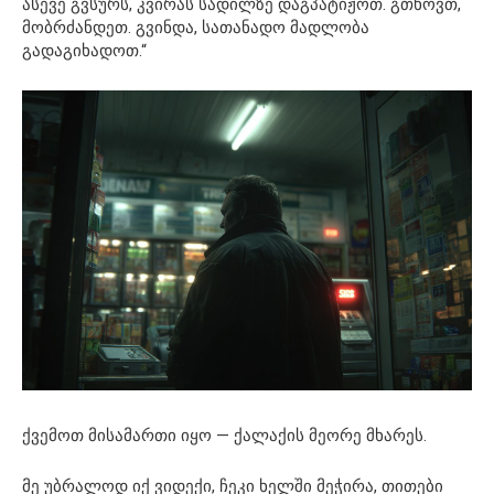
ასევე გვსურს, კვირას სადილზე დაგპატიჟოთ. გთხოვთ,
მობრძანდეთ. გვინდა, სათანადო მადლობა
გადაგიხადოთ.“
ქვემოთ მისამართი იყო — ქალაქის მეორე მხარეს.
მე უბრალოდ იქ ვიდექი, ჩეკი ხელში მეჭირა, თითები