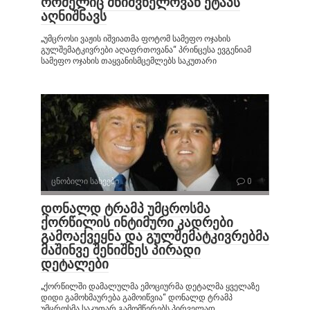
რომელიც მნიშვნელოვან ეტაპს
აღნიშნავს
„უმცროსი ვაჟის იშვიათმა ფოტომ სამეფო ოჯახის
გულშემატკივრები აღაფრთოვანა“ პრინცესა ევგენიამ
სამეფო ოჯახის თაყვანისმცემლებს საკუთარი
ცნობილი სახეები
0
დონალდ ტრამპ უმცროსმა
ქორწილის ინტიმური კადრები
გამოაქვეყნა და გულშემატკივრებმა
მაშინვე შენიშნეს პირადი
დეტალები
„ქორწილში დამალულმა ემოციურმა დეტალმა ყველაზე
დიდი გამოხმაურება გამოიწვია“ დონალდ ტრამპ
უმცროსმა საკუთარ გამომწერებს პირველად