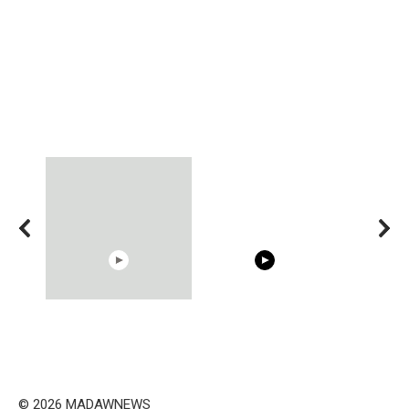
00:54
15:40
Shocking illusion - Pretty
Trying BOLLYWOOD
celebrities turn ugly!
Celebrities REAL MAKEUP
Hacks
© 2026 MADAWNEWS