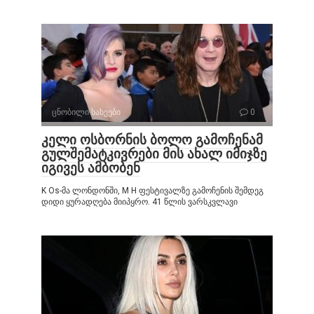
ცნობილი სახეები
0
კელი ოსბორნის ბოლო გამოჩენამ
გულშემატკივრები მის ახალ იმიჯზე
იგივეს ამბობენ
K Os-მა ლონდონში, M H ფესტივალზე გამოჩენის შემდეგ
დიდი ყურადღება მიიპყრო. 41 წლის ვარსკვლავი