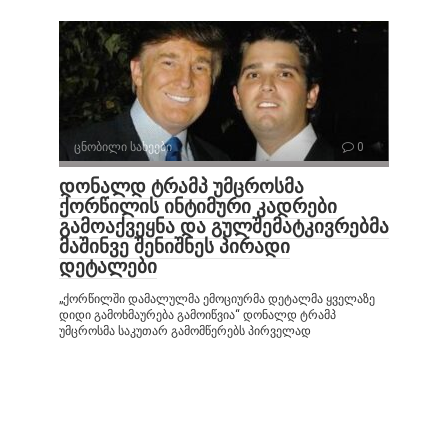
ცნობილი სახეები
0
დონალდ ტრამპ უმცროსმა
ქორწილის ინტიმური კადრები
გამოაქვეყნა და გულშემატკივრებმა
მაშინვე შენიშნეს პირადი
დეტალები
„ქორწილში დამალულმა ემოციურმა დეტალმა ყველაზე
დიდი გამოხმაურება გამოიწვია“ დონალდ ტრამპ
უმცროსმა საკუთარ გამომწერებს პირველად