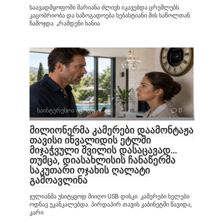
საავადმყოფოში მარიანა ძლივს იკავებდა ცრემლებს.
კაცობრიობა და საზოგადოება სებასტიანი მის საწოლთან
ჩამოჯდა. „რამდენი ხანია
საინტერესოა იცოდე
0
მილიონერმა კამერები დაამონტაჟა
თავისი ინვალიდის ეტლში
მიჯაჭვული შვილის დასაცავად…
თუმცა, დიასახლისის ჩანაწერმა
საკუთარი ოჯახის ღალატი
გამოავლინა
ჯულიანმა უსიტყვოდ მიიღო USB დისკი. კამერები ხელები
ოდნავ უკანკალებდა. პირდაპირ თავის კაბინეტში წავიდა,
კარი