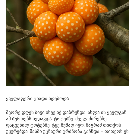
ყველაფერი ცხადი ხდებოდა.
მეორე დღეს ბიჭი ისევ იქ დაბრუნდა. ახლა ის ყველგან
ამ ბურთებს ხედავდა. ტოტებზე. ძველ ძირებზე.
დაცვენილ ტოტებზე. ტყე ჩუმად იყო, მაგრამ თითქოს
უყურებდა. მასში უცნაური გრძნობა გაჩნდა – თითქოს ეს