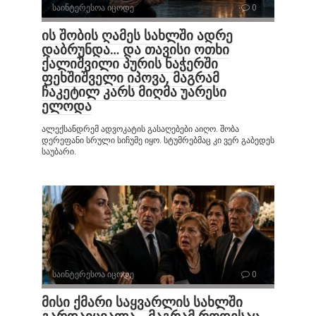
საინტერესოა იცოდე
0
ის შობის ღამეს სახლში ადრე
დაბრუნდა… და თავისი ოთხი
ქალიშვილი პურის ნაჭერში
ფეხშიშველი იპოვა, მაგრამ
ჩაკეტილ კარს მიღმა უარესი
ელოდა
ალექსანდრემ ადვოკატის გასაღებები აიღო. შობა
დერეფანი სრული სიჩუმე იყო. სტუმრებმაც კი ვერ გაბედეს
საუბარი.
საინტერესოა იცოდე
0
მისი ქმარი საყვარლის სახლში