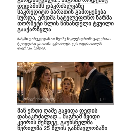
გარდაიცვალა… მაგრამ როდესაც
დედამისს დაკრძალვაზე
საკრედიტო ბარათის გამოყენება
სურდა, ერთმა სატელეფონო ზარმა
თორმეტი წლის წინანდელი ტყუილი
გააქარწყლა
ბანკში დარეკვიდან ათ წუთზე ნაკლებ დროში ვალერიას
ტელეფონი გაითიშა. ჟურნალები ჯერ დედამთილმა
დაურეკა. შემდეგ
საინტერესოა იცოდე
0
მან ერთი ღამე გაყიდა დედის
დასაკრძალად… მაგრამ შვიდი
კვირის შემდეგ, გაუხსნელმა
წერილმა 25 წლის განმავლობაში