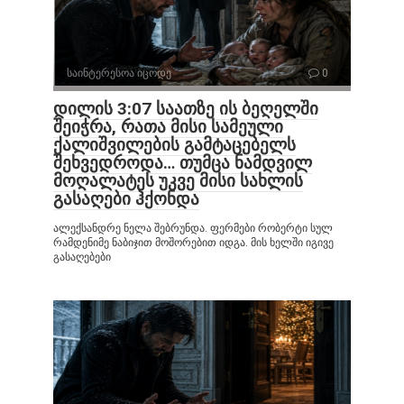
საინტერესოა იცოდე
0
დილის 3:07 საათზე ის ბეღელში
შეიჭრა, რათა მისი სამეული
ქალიშვილების გამტაცებელს
შეხვედროდა… თუმცა ნამდვილ
მოღალატეს უკვე მისი სახლის
გასაღები ჰქონდა
ალექსანდრე ნელა შებრუნდა. ფერმები რობერტი სულ
რამდენიმე ნაბიჯით მოშორებით იდგა. მის ხელში იგივე
გასაღებები