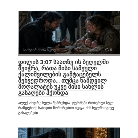
საინტერესოა იცოდე
0
დილის 3:07 საათზე ის ბეღელში
შეიჭრა, რათა მისი სამეული
ქალიშვილების გამტაცებელს
შეხვედროდა… თუმცა ნამდვილ
მოღალატეს უკვე მისი სახლის
გასაღები ჰქონდა
ალექსანდრე ნელა შებრუნდა. ფერმები რობერტი სულ
რამდენიმე ნაბიჯით მოშორებით იდგა. მის ხელში იგივე
გასაღებები