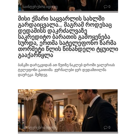
საინტერესოა იცოდე
0
მისი ქმარი საყვარლის სახლში
გარდაიცვალა… მაგრამ როდესაც
დედამისს დაკრძალვაზე
საკრედიტო ბარათის გამოყენება
სურდა, ერთმა სატელეფონო ზარმა
თორმეტი წლის წინანდელი ტყუილი
გააქარწყლა
ბანკში დარეკვიდან ათ წუთზე ნაკლებ დროში ვალერიას
ტელეფონი გაითიშა. ჟურნალები ჯერ დედამთილმა
დაურეკა. შემდეგ
საინტერესოა იცოდე
0