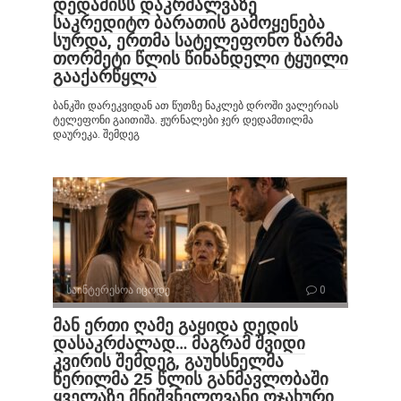
დედამისს დაკრძალვაზე
საკრედიტო ბარათის გამოყენება
სურდა, ერთმა სატელეფონო ზარმა
თორმეტი წლის წინანდელი ტყუილი
გააქარწყლა
ბანკში დარეკვიდან ათ წუთზე ნაკლებ დროში ვალერიას
ტელეფონი გაითიშა. ჟურნალები ჯერ დედამთილმა
დაურეკა. შემდეგ
საინტერესოა იცოდე
0
მან ერთი ღამე გაყიდა დედის
დასაკრძალად… მაგრამ შვიდი
კვირის შემდეგ, გაუხსნელმა
წერილმა 25 წლის განმავლობაში
ყველაზე მნიშვნელოვანი ოჯახური