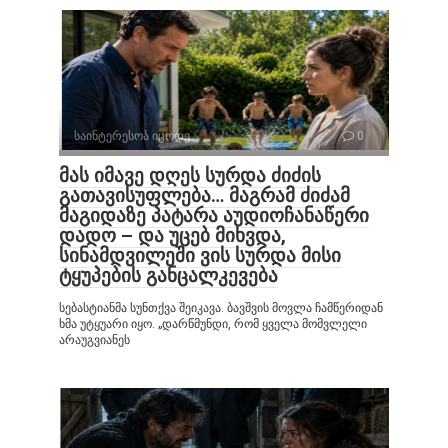
საინტერესოა იცოდე
0
მას იმავე დღეს სურდა ძიძის
გათავისუფლება… მაგრამ ძიძამ
მაგიდაზე პატარა აუდიოჩანაწერი
დადო – და უცებ მიხვდა,
სინამდვილეში ვის სურდა მისი
ტყუპების განცალკევება
სებასტიანმა სუნთქვა შეიკავა. ბავშვის მოვლა ჩამწერიდან
ხმა უტყუარი იყო. „დარწმუნდი, რომ ყველა მომვლელი
არაუგვიანეს