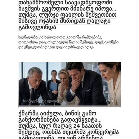
თანამშრომელი საავადმყოფოში
ბავშვის გვერდით მძინარე იპოვა…
თუმცა, ლურჯი ფაილის მეშვეობით
მისივე ოჯახის მხრიდან ღალატი
გამოვლინდა
სიგნალიზაცია საბოლოოდ გაითიშა რამდენიმე,
თითქოსდა დაუსრულებელი წუთის შემდეგ. ლექსიკონები
და ენციკლოპედიები ლუსია უძრავად იდგა
საინტერესოა იცოდე
0
ქმარმა აიძულა, ბინის გამო
განქორწინება გადაეწყვიტა…
თუმცა, სულ რაღაც 24 საათის
შემდეგ, ოთხმა თეთრმა კონვერტმა
გამოავლინა, თუ ვინ არჩენდა