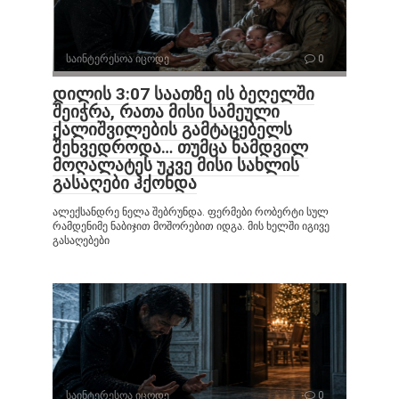
საინტერესოა იცოდე
0
დილის 3:07 საათზე ის ბეღელში
შეიჭრა, რათა მისი სამეული
ქალიშვილების გამტაცებელს
შეხვედროდა… თუმცა ნამდვილ
მოღალატეს უკვე მისი სახლის
გასაღები ჰქონდა
ალექსანდრე ნელა შებრუნდა. ფერმები რობერტი სულ
რამდენიმე ნაბიჯით მოშორებით იდგა. მის ხელში იგივე
გასაღებები
საინტერესოა იცოდე
0