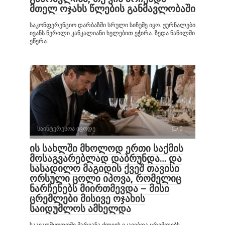
მთელ ოჯახს წლების განმავლობაში
საკონფერენციო დარბაზში სრული სიჩუმე იყო. ჟურნალები
ივანს წერილი კანკალიანი ხელებით ეჭირა. ზედა ნაწილში
ეწერა:
საინტერესოა იცოდე
0
ის სახლში მხოლოდ ერთი საქმის
მოსაგვარებლად დაბრუნდა… და
სასადილო მაგიდის ქვეშ თავისი
ორსული ცოლი იპოვა, რომელიც
ნარჩენებს მიირთმევდა – მისი
ცრემლები მისივე ოჯახის
საიდუმლოს ამხელდა
საავადმყოფოში მარიანა ძლივს იკავებდა ცრემლებს.