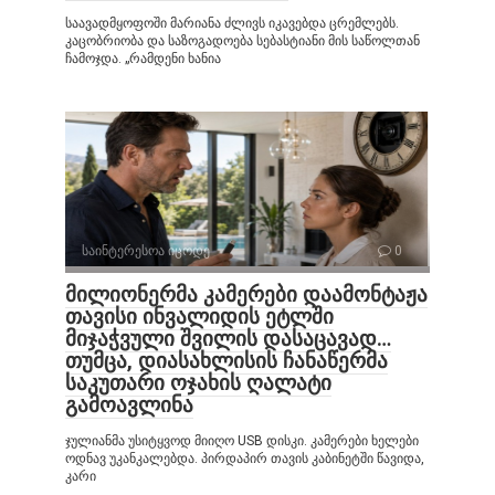
საავადმყოფოში მარიანა ძლივს იკავებდა ცრემლებს.
კაცობრიობა და საზოგადოება სებასტიანი მის საწოლთან
ჩამოჯდა. „რამდენი ხანია
საინტერესოა იცოდე
0
მილიონერმა კამერები დაამონტაჟა
თავისი ინვალიდის ეტლში
მიჯაჭვული შვილის დასაცავად…
თუმცა, დიასახლისის ჩანაწერმა
საკუთარი ოჯახის ღალატი
გამოავლინა
ჯულიანმა უსიტყვოდ მიიღო USB დისკი. კამერები ხელები
ოდნავ უკანკალებდა. პირდაპირ თავის კაბინეტში წავიდა,
კარი