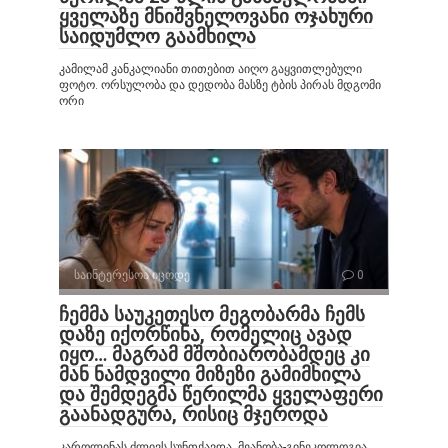
ყველაზე მნიშვნელოვანი ოჯახური
საიდუმლო გაამხილა
კამილამ კანკალიანი თითებით აიღო გაყვითლებული
ფოტო. ორსულობა და დედობა მასზე ტბის პირას მდგომი
ორი
საინტერესოა იცოდე
0
ჩემმა საუკეთესო მეგობარმა ჩემს
დაზე იქორწინა, რომელიც ავად
იყო… მაგრამ მშობიარობამდეც კი
მან ნამდვილი მიზეზი გამიმხილა
და შემდეგმა წერილმა ყველაფერი
გაანადგურა, რისიც მჯეროდა
კაროლინას ძლივს სუნთქავდა. მეანობა-გინეკოლოგია