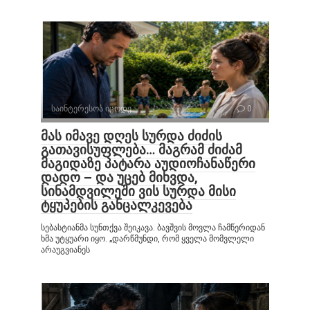
საინტერესოა იცოდე
0
მას იმავე დღეს სურდა ძიძის
გათავისუფლება… მაგრამ ძიძამ
მაგიდაზე პატარა აუდიოჩანაწერი
დადო – და უცებ მიხვდა,
სინამდვილეში ვის სურდა მისი
ტყუპების განცალკევება
სებასტიანმა სუნთქვა შეიკავა. ბავშვის მოვლა ჩამწერიდან
ხმა უტყუარი იყო. „დარწმუნდი, რომ ყველა მომვლელი
არაუგვიანეს