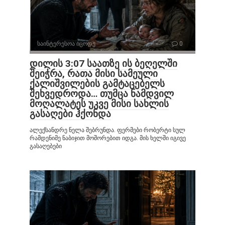
საინტერესოა იცოდე
0
დილის 3:07 საათზე ის ბეღელში
შეიჭრა, რათა მისი სამეული
ქალიშვილების გამტაცებელს
შეხვედროდა… თუმცა ნამდვილ
მოღალატეს უკვე მისი სახლის
გასაღები ჰქონდა
ალექსანდრე ნელა შებრუნდა. ფერმები რობერტი სულ
რამდენიმე ნაბიჯით მოშორებით იდგა. მის ხელში იგივე
გასაღებები