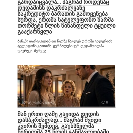
გარდაიცვალა… მაგრამ როდესაც
დედამისს დაკრძალვაზე
საკრედიტო ბარათის გამოყენება
სურდა, ერთმა სატელეფონო ზარმა
თორმეტი წლის წინანდელი ტყუილი
გააქარწყლა
ბანკში დარეკვიდან ათ წუთზე ნაკლებ დროში ვალერიას
ტელეფონი გაითიშა. ჟურნალები ჯერ დედამთილმა
დაურეკა. შემდეგ
საინტერესოა იცოდე
0
მან ერთი ღამე გაყიდა დედის
დასაკრძალად… მაგრამ შვიდი
კვირის შემდეგ, გაუხსნელმა
წერილმა 25 წლის განმავლობაში