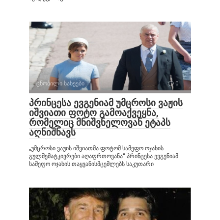
ცნობილი სახეები
0
პრინცესა ევგენიამ უმცროსი ვაჟის
იშვიათი ფოტო გამოაქვეყნა,
რომელიც მნიშვნელოვან ეტაპს
აღნიშნავს
„უმცროსი ვაჟის იშვიათმა ფოტომ სამეფო ოჯახის
გულშემატკივრები აღაფრთოვანა“ პრინცესა ევგენიამ
სამეფო ოჯახის თაყვანისმცემლებს საკუთარი