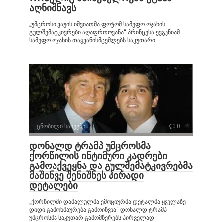
აღნიშნავს
„უმცროსი ვაჟის იშვიათმა ფოტომ სამეფო ოჯახის
გულშემატკივრები აღაფრთოვანა“ პრინცესა ევგენიამ
სამეფო ოჯახის თაყვანისმცემლებს საკუთარი
ცნობილი სახეები
0
დონალდ ტრამპ უმცროსმა
ქორწილის ინტიმური კადრები
გამოაქვეყნა და გულშემატკივრებმა
მაშინვე შენიშნეს პირადი
დეტალები
„ქორწილში დამალულმა ემოციურმა დეტალმა ყველაზე
დიდი გამოხმაურება გამოიწვია“ დონალდ ტრამპ
უმცროსმა საკუთარ გამომწერებს პირველად