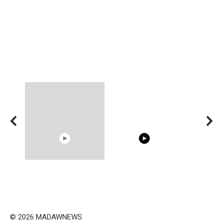
15:40
00:54
Trying BOLLYWOOD
Shocking illusion - Pretty
Celebrities REAL MAKEUP
celebrities turn ugly!
Hacks
© 2026 MADAWNEWS