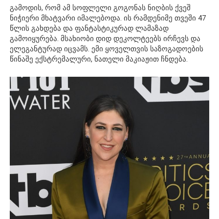
გამოდის, რომ ამ სოფლელი გოგონას ნიღბის ქვეშ
ნიჭიერი მხატვარი იმალებოდა. ის რამდენიმე თვეში 47
წლის გახდება და ფანტასტიკურად ლამაზად
გამოიყურება. მსახიობი დიდ დეკოლტეებს ირჩევს და
ელეგანტურად იცვამს. ემი ყოველთვის საზოგადოების
წინაშე ექსტრემალური, ნათელი მაკიაჟით ჩნდება.