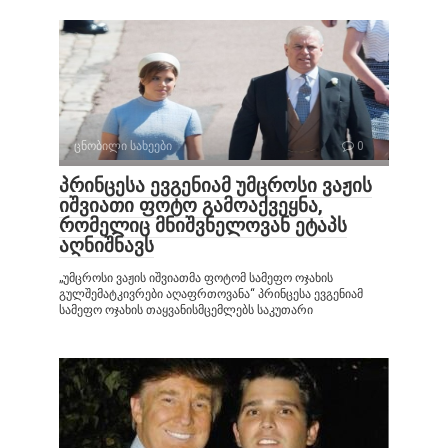
ცნობილი სახეები
0
პრინცესა ევგენიამ უმცროსი ვაჟის
იშვიათი ფოტო გამოაქვეყნა,
რომელიც მნიშვნელოვან ეტაპს
აღნიშნავს
„უმცროსი ვაჟის იშვიათმა ფოტომ სამეფო ოჯახის
გულშემატკივრები აღაფრთოვანა“ პრინცესა ევგენიამ
სამეფო ოჯახის თაყვანისმცემლებს საკუთარი