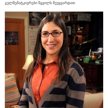
გულშემატკივრები წყვილს შეუყვარდათ.