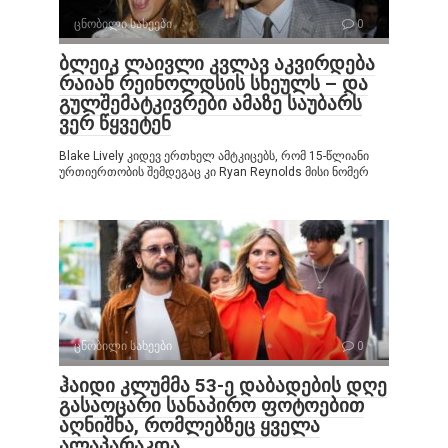
ცნობილი სახეები
0
ბლეიკ ლაივლი კვლავ აკვირდება
რაიან რეინოლდსის სხეულს – და
გულშემატკივრები ამაზე საუბარს
ვერ წყვეტენ
Blake Lively კიდევ ერთხელ ამტკიცებს, რომ 15-წლიანი
ურთიერთობის შემდეგაც კი Ryan Reynolds მისი ნომერ
ცნობილი სახეები
0
ჰაიდი კლუმმა 53-ე დაბადების დღე
გასაოცარი სანაპირო ფოტოებით
აღნიშნა, რომლებზეც ყველა
ალაპარაკდა