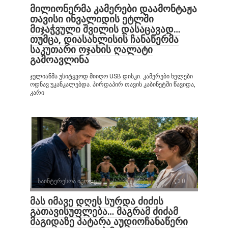
მილიონერმა კამერები დაამონტაჟა
თავისი ინვალიდის ეტლში
მიჯაჭვული შვილის დასაცავად…
თუმცა, დიასახლისის ჩანაწერმა
საკუთარი ოჯახის ღალატი
გამოავლინა
ჯულიანმა უსიტყვოდ მიიღო USB დისკი. კამერები ხელები
ოდნავ უკანკალებდა. პირდაპირ თავის კაბინეტში წავიდა,
კარი
საინტერესოა იცოდე
0
მას იმავე დღეს სურდა ძიძის
გათავისუფლება… მაგრამ ძიძამ
მაგიდაზე პატარა აუდიოჩანაწერი