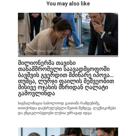
You may also like
საინტერესოა იცოდე
0
მილიონერმა თავისი
თანამშრომელი საავადმყოფოში
ბავშვის გვერდით მძინარე იპოვა…
თუმცა, ლურჯი ფაილის მეშვეობით
მისივე ოჯახის მხრიდან ღალატი
გამოვლინდა
სიგნალიზაცია საბოლოოდ გაითიშა რამდენიმე,
თითქოსდა დაუსრულებელი წუთის შემდეგ. ლექსიკონები
და ენციკლოპედიები ლუსია უძრავად იდგა