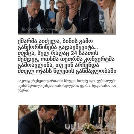
საინტერესოა იცოდე
0
ქმარმა აიძულა, ბინის გამო
განქორწინება გადაეწყვიტა…
თუმცა, სულ რაღაც 24 საათის
შემდეგ, ოთხმა თეთრმა კონვერტმა
გამოავლინა, თუ ვინ არჩენდა
მთელ ოჯახს წლების განმავლობაში
საკონფერენციო დარბაზში სრული სიჩუმე იყო. ჟურნალები
ივანს წერილი კანკალიანი ხელებით ეჭირა. ზედა ნაწილში
ეწერა: