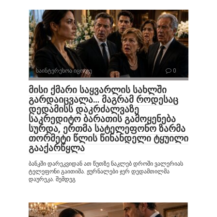
საინტერესოა იცოდე
0
მისი ქმარი საყვარლის სახლში
გარდაიცვალა… მაგრამ როდესაც
დედამისს დაკრძალვაზე
საკრედიტო ბარათის გამოყენება
სურდა, ერთმა სატელეფონო ზარმა
თორმეტი წლის წინანდელი ტყუილი
გააქარწყლა
ბანკში დარეკვიდან ათ წუთზე ნაკლებ დროში ვალერიას
ტელეფონი გაითიშა. ჟურნალები ჯერ დედამთილმა
დაურეკა. შემდეგ