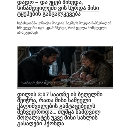
დადო – და უცებ მიხვდა,
სინამდვილეში ვის სურდა მისი
ტყუპების განცალკევება
სებასტიანმა სუნთქვა შეიკავა. ბავშვის მოვლა ჩამწერიდან
ხმა უტყუარი იყო. „დარწმუნდი, რომ ყველა მომვლელი
არაუგვიანეს
საინტერესოა იცოდე
0
დილის 3:07 საათზე ის ბეღელში
შეიჭრა, რათა მისი სამეული
ქალიშვილების გამტაცებელს
შეხვედროდა… თუმცა ნამდვილ
მოღალატეს უკვე მისი სახლის
გასაღები ჰქონდა