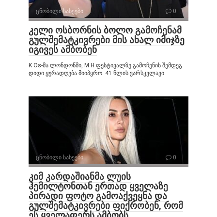
ცნობილი სახეები
0
კელი ოსბორნის ბოლო გამოჩენამ
გულშემატკივრები მის ახალ იმიჯზე
იგივეს ამბობენ
K Os-მა ლონდონში, M H ფესტივალზე გამოჩენის შემდეგ
დიდი ყურადღება მიიპყრო. 41 წლის ვარსკვლავი
ცნობილი სახეები
0
კიმ კარდაშიანმა ლუის
ჰემილტონთან ერთად ყველაზე
პირადი ფოტო გამოაქვეყნა და
გულშემატკივრები ფიქრობენ, რომ
ეს ყველაფერს ამბობს