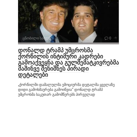
ცნობილი სახეები
0
დონალდ ტრამპ უმცროსმა
ქორწილის ინტიმური კადრები
გამოაქვეყნა და გულშემატკივრებმა
მაშინვე შენიშნეს პირადი
დეტალები
„ქორწილში დამალულმა ემოციურმა დეტალმა ყველაზე
დიდი გამოხმაურება გამოიწვია“ დონალდ ტრამპ
უმცროსმა საკუთარ გამომწერებს პირველად