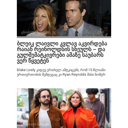
ცნობილი სახეები
0
ბლეიკ ლაივლი კვლავ აკვირდება
რაიან რეინოლდსის სხეულს – და
გულშემატკივრები ამაზე საუბარს
ვერ წყვეტენ
Blake Lively კიდევ ერთხელ ამტკიცებს, რომ 15-წლიანი
ურთიერთობის შემდეგაც კი Ryan Reynolds მისი ნომერ
ცნობილი სახეები
0