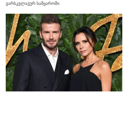
ვარსკვლავურ სამყაროში.