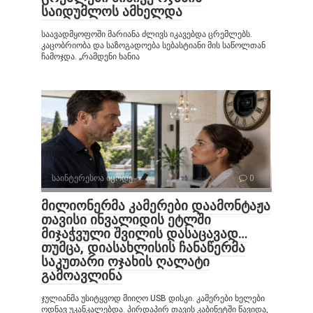
საიდუმლოს ამხელდა
საავადმყოფოში მარიანა ძლივს იკავებდა ცრემლებს.
კაცობრიობა და საზოგადოება სებასტიანი მის საწოლთან
ჩამოჯდა. „რამდენი ხანია
საინტერესოა იცოდე
0
მილიონერმა კამერები დაამონტაჟა
თავისი ინვალიდის ეტლში
მიჯაჭვული შვილის დასაცავად…
თუმცა, დიასახლისის ჩანაწერმა
საკუთარი ოჯახის ღალატი
გამოავლინა
ჯულიანმა უსიტყვოდ მიიღო USB დისკი. კამერები ხელები
ოდნავ უკანკალებდა. პირდაპირ თავის კაბინეტში წავიდა,