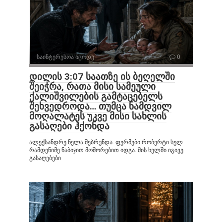
საინტერესოა იცოდე
0
დილის 3:07 საათზე ის ბეღელში
შეიჭრა, რათა მისი სამეული
ქალიშვილების გამტაცებელს
შეხვედროდა… თუმცა ნამდვილ
მოღალატეს უკვე მისი სახლის
გასაღები ჰქონდა
ალექსანდრე ნელა შებრუნდა. ფერმები რობერტი სულ
რამდენიმე ნაბიჯით მოშორებით იდგა. მის ხელში იგივე
გასაღებები