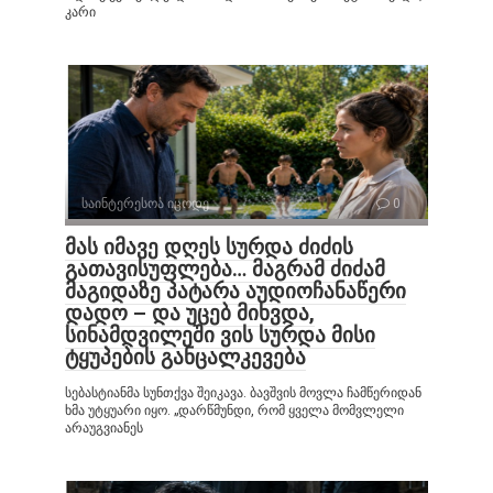
კარი
საინტერესოა იცოდე
0
მას იმავე დღეს სურდა ძიძის
გათავისუფლება… მაგრამ ძიძამ
მაგიდაზე პატარა აუდიოჩანაწერი
დადო – და უცებ მიხვდა,
სინამდვილეში ვის სურდა მისი
ტყუპების განცალკევება
სებასტიანმა სუნთქვა შეიკავა. ბავშვის მოვლა ჩამწერიდან
ხმა უტყუარი იყო. „დარწმუნდი, რომ ყველა მომვლელი
არაუგვიანეს