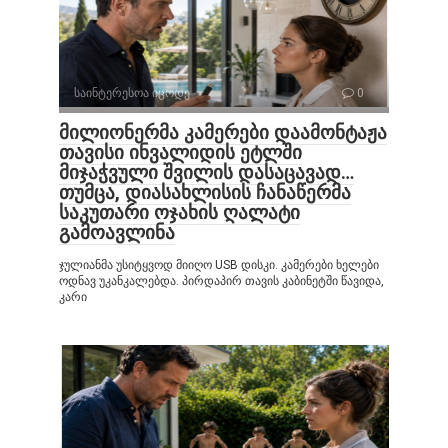
საინტერესოა იცოდე
0
მილიონერმა კამერები დაამონტაჟა
თავისი ინვალიდის ეტლში
მიჯაჭვული შვილის დასაცავად…
თუმცა, დიასახლისის ჩანაწერმა
საკუთარი ოჯახის ღალატი
გამოავლინა
ჯულიანმა უსიტყვოდ მიიღო USB დისკი. კამერები ხელები
ოდნავ უკანკალებდა. პირდაპირ თავის კაბინეტში წავიდა,
კარი