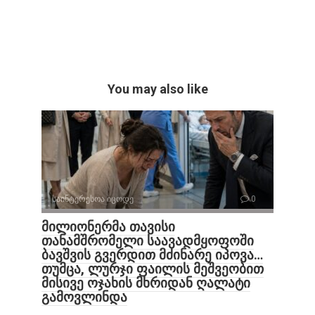
You may also like
საინტერესოა იცოდე
0
მილიონერმა თავისი
თანამშრომელი საავადმყოფოში
ბავშვის გვერდით მძინარე იპოვა…
თუმცა, ლურჯი ფაილის მეშვეობით
მისივე ოჯახის მხრიდან ღალატი
გამოვლინდა