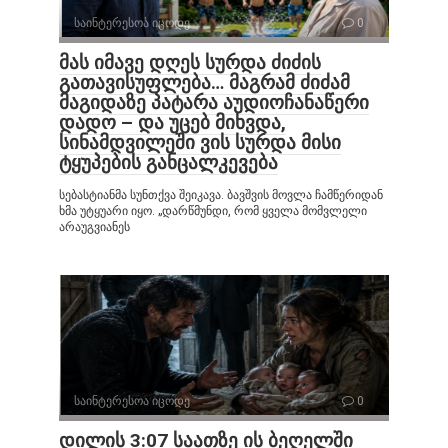
საინტერესოა იცოდე
0
მას იმავე დღეს სურდა ძიძის
გათავისუფლება… მაგრამ ძიძამ
მაგიდაზე პატარა აუდიოჩანაწერი
დადო – და უცებ მიხვდა,
სინამდვილეში ვის სურდა მისი
ტყუპების განცალკევება
სებასტიანმა სუნთქვა შეიკავა. ბავშვის მოვლა ჩამწერიდან
ხმა უტყუარი იყო. „დარწმუნდი, რომ ყველა მომვლელი
არაუგვიანეს
საინტერესოა იცოდე
0
დილის 3:07 საათზე ის ბეღელში