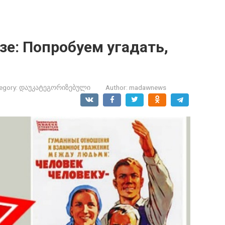
зе: Попробуем угадать,
egory:
დაუკატეგორიზებული
Author:
madawnews