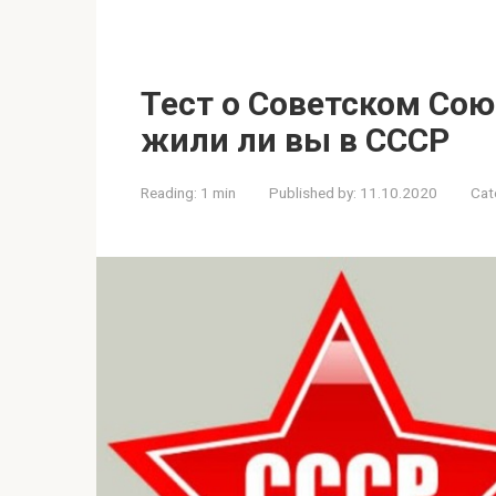
Тест о Советском Сою
жили ли вы в СССР
Reading:
1 min
Published by:
11.10.2020
Cat