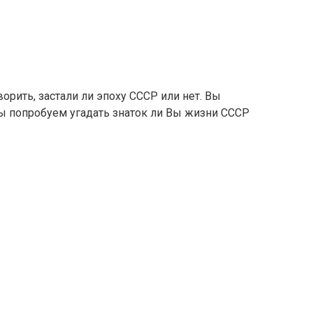
оворить, застали ли эпоху СССР или нет. Вы
 мы попробуем угадать знаток ли Вы жизни СССР