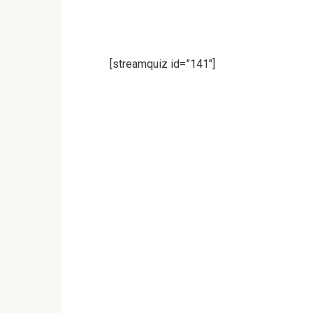
[streamquiz id=”141″]