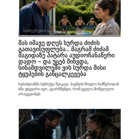
საინტერესოა იცოდე
0
მას იმავე დღეს სურდა ძიძის
გათავისუფლება… მაგრამ ძიძამ
მაგიდაზე პატარა აუდიოჩანაწერი
დადო – და უცებ მიხვდა,
სინამდვილეში ვის სურდა მისი
ტყუპების განცალკევება
სებასტიანმა სუნთქვა შეიკავა. ბავშვის მოვლა ჩამწერიდან
ხმა უტყუარი იყო. „დარწმუნდი, რომ ყველა მომვლელი
არაუგვიანეს