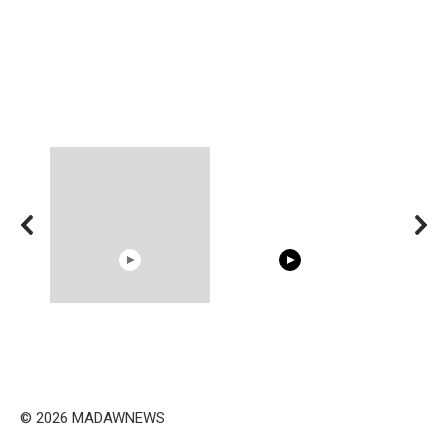
15:40
00:54
Trying BOLLYWOOD
Shocking illusion - Pretty
Celebrities REAL MAKEUP
celebrities turn ugly!
Hacks
© 2026 MADAWNEWS