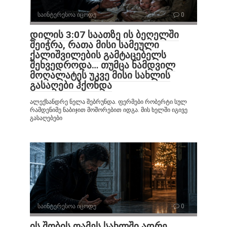
საინტერესოა იცოდე
0
დილის 3:07 საათზე ის ბეღელში
შეიჭრა, რათა მისი სამეული
ქალიშვილების გამტაცებელს
შეხვედროდა… თუმცა ნამდვილ
მოღალატეს უკვე მისი სახლის
გასაღები ჰქონდა
ალექსანდრე ნელა შებრუნდა. ფერმები რობერტი სულ
რამდენიმე ნაბიჯით მოშორებით იდგა. მის ხელში იგივე
გასაღებები
საინტერესოა იცოდე
0
ის შობის ღამეს სახლში ადრე