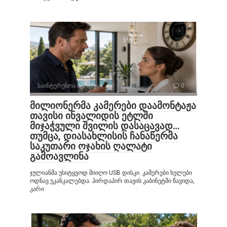
საინტერესოა იცოდე
0
მილიონერმა კამერები დაამონტაჟა
თავისი ინვალიდის ეტლში
მიჯაჭვული შვილის დასაცავად…
თუმცა, დიასახლისის ჩანაწერმა
საკუთარი ოჯახის ღალატი
გამოავლინა
ჯულიანმა უსიტყვოდ მიიღო USB დისკი. კამერები ხელები
ოდნავ უკანკალებდა. პირდაპირ თავის კაბინეტში წავიდა,
კარი