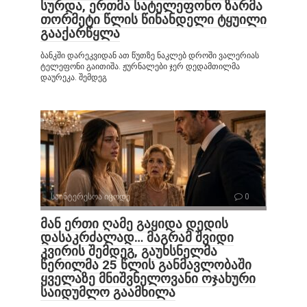
სურდა, ერთმა სატელეფონო ზარმა
თორმეტი წლის წინანდელი ტყუილი
გააქარწყლა
ბანკში დარეკვიდან ათ წუთზე ნაკლებ დროში ვალერიას
ტელეფონი გაითიშა. ჟურნალები ჯერ დედამთილმა
დაურეკა. შემდეგ
საინტერესოა იცოდე
0
მან ერთი ღამე გაყიდა დედის
დასაკრძალად… მაგრამ შვიდი
კვირის შემდეგ, გაუხსნელმა
წერილმა 25 წლის განმავლობაში
ყველაზე მნიშვნელოვანი ოჯახური
საიდუმლო გაამხილა