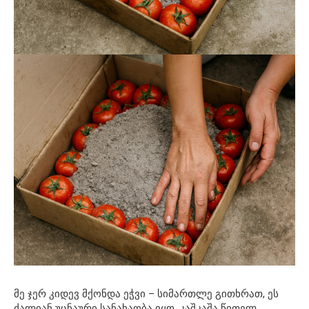
მე ჯერ კიდევ მქონდა ეჭვი – სიმართლე გითხრათ, ეს
ძალიან უცნაური სანახაობა იყო. კაშკაშა წითელ