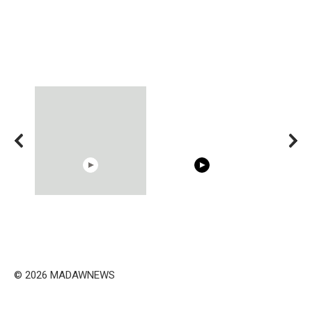
00:54
15:40
Shocking illusion - Pretty
Trying BOLLYWOOD
celebrities turn ugly!
Celebrities REAL MAKEUP
Hacks
© 2026 MADAWNEWS