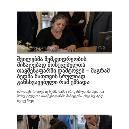
საინტერესოა იცოდე
0
შვილებმა მემკვიდრეობის
მისაღებად მოხუცებულთა
თავშესაფარში დამტოვეს – მაგრამ
ბედმა მათთვის სრულიად
განსხვავებული რამ უმზადა
იმ ღამეს, როდესაც ჩემმა სამმა ზრდასრულმა შვილმა
მოხუცებულთა თავშესაფარში მიმიყვანა, ისევ ზუსტად
იგივე შავი