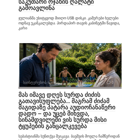
საკუთარი ოჯახის ღალატი
გამოავლინა
ჯულიანმა უსიტყვოდ მიიღო USB დისკი. კამერები ხელები
ოდნავ უკანკალებდა. პირდაპირ თავის კაბინეტში წავიდა,
კარი
საინტერესოა იცოდე
0
მას იმავე დღეს სურდა ძიძის
გათავისუფლება… მაგრამ ძიძამ
მაგიდაზე პატარა აუდიოჩანაწერი
დადო – და უცებ მიხვდა,
სინამდვილეში ვის სურდა მისი
ტყუპების განცალკევება
სებასტიანმა სუნთქვა შეიკავა. ბავშვის მოვლა ჩამწერიდან