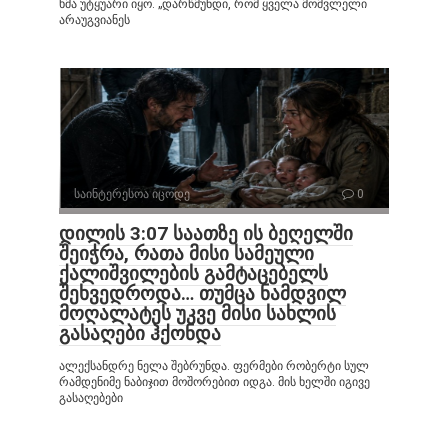
ხმა უტყუარი იყო. „დარწმუნდი, რომ ყველა მომვლელი
არაუგვიანეს
საინტერესოა იცოდე
0
დილის 3:07 საათზე ის ბეღელში
შეიჭრა, რათა მისი სამეული
ქალიშვილების გამტაცებელს
შეხვედროდა… თუმცა ნამდვილ
მოღალატეს უკვე მისი სახლის
გასაღები ჰქონდა
ალექსანდრე ნელა შებრუნდა. ფერმები რობერტი სულ
რამდენიმე ნაბიჯით მოშორებით იდგა. მის ხელში იგივე
გასაღებები