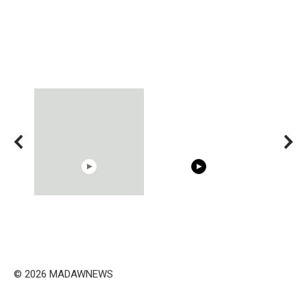
15:40
00:54
Trying BOLLYWOOD
Shocking illusion - Pretty
Celebrities REAL MAKEUP
celebrities turn ugly!
Hacks
© 2026 MADAWNEWS