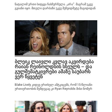
ნატალიმ ერთი სიტყვა ჩასჩურჩულა. „არა“. მაგრამ უკვე
გვიანი იყო. მთელი დარბაზი უკვე მეჩვიდმეტე მაგიდიდან
ცნობილი სახეები
0
ბლეიკ ლაივლი კვლავ აკვირდება
რაიან რეინოლდსის სხეულს – და
გულშემატკივრები ამაზე საუბარს
ვერ წყვეტენ
Blake Lively კიდევ ერთხელ ამტკიცებს, რომ 15-წლიანი
ურთიერთობის შემდეგაც კი Ryan Reynolds მისი ნომერ