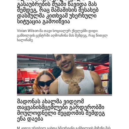
გასაუბრების შუაში წავიდა მას
შემდეგ, რაც მამამისის შესახებ
დასმულმა კითხვამ უხერხული
სიტუაცია გამოიწვია
Vivian Wilson-მა თავი სოციალურ ქსელებში დიდი
განხილვის ცენტრში აღმოაჩინა მას შემდეგ, რაც წითელ
ხალიჩაზე
ცნობილი სახეები
0
მადონას ახალმა ვიდეომ
თაყვანისმცემლები გარდერობში
მოულოდნელი შეცდომის შემდეგ
ენა დაება
M კიდევ ერთხელ გახდა ხმაურიანი განხილვის მიზეზი მას