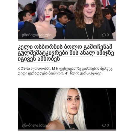
ცნობილი სახეები
0
კელი ოსბორნის ბოლო გამოჩენამ
გულშემატკივრები მის ახალ იმიჯზე
იგივეს ამბობენ
K Os-მა ლონდონში, M H ფესტივალზე გამოჩენის შემდეგ
დიდი ყურადღება მიიპყრო. 41 წლის ვარსკვლავი
ცნობილი სახეები
0