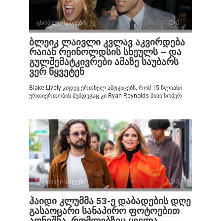
ცნობილი სახეები
0
ბლეიკ ლაივლი კვლავ აკვირდება
რაიან რეინოლდსის სხეულს – და
გულშემატკივრები ამაზე საუბარს
ვერ წყვეტენ
Blake Lively კიდევ ერთხელ ამტკიცებს, რომ 15-წლიანი
ურთიერთობის შემდეგაც კი Ryan Reynolds მისი ნომერ
ცნობილი სახეები
0
ჰაიდი კლუმმა 53-ე დაბადების დღე
გასაოცარი სანაპირო ფოტოებით
აღნიშნა, რომლებზეც ყველა