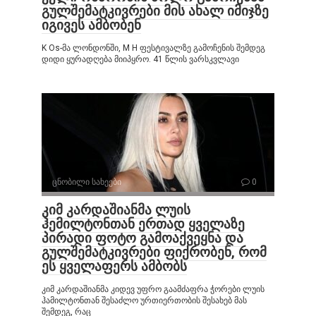
გულშემატკივრები მის ახალ იმიჯზე
იგივეს ამბობენ
K Os-მა ლონდონში, M H ფესტივალზე გამოჩენის შემდეგ
დიდი ყურადღება მიიპყრო. 41 წლის ვარსკვლავი
ცნობილი სახეები
0
კიმ კარდაშიანმა ლუის
ჰემილტონთან ერთად ყველაზე
პირადი ფოტო გამოაქვეყნა და
გულშემატკივრები ფიქრობენ, რომ
ეს ყველაფერს ამბობს
კიმ კარდაშიანმა კიდევ უფრო გაამძაფრა ჭორები ლუის
ჰამილტონთან შესაძლო ურთიერთობის შესახებ მას
შემდეგ, რაც