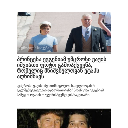
ცნობილი სახეები
0
პრინცესა ევგენიამ უმცროსი ვაჟის
იშვიათი ფოტო გამოაქვეყნა,
რომელიც მნიშვნელოვან ეტაპს
აღნიშნავს
„უმცროსი ვაჟის იშვიათმა ფოტომ სამეფო ოჯახის
გულშემატკივრები აღაფრთოვანა“ პრინცესა ევგენიამ
სამეფო ოჯახის თაყვანისმცემლებს საკუთარი