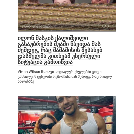
ცნობილი სახეები
0
ილონ მასკის ქალიშვილი
გასაუბრების შუაში წავიდა მას
შემდეგ, რაც მამამისის შესახებ
დასმულმა კითხვამ უხერხული
სიტუაცია გამოიწვია
Vivian Wilson-მა თავი სოციალურ ქსელებში დიდი
განხილვის ცენტრში აღმოაჩინა მას შემდეგ, რაც წითელ
ხალიჩაზე
ცნობილი სახეები
0