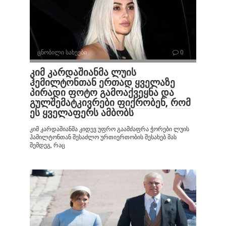
ცნობილი სახეები
0
კიმ კარდაშიანმა ლუის
ჰემილტონთან ერთად ყველაზე
პირადი ფოტო გამოაქვეყნა და
გულშემატკივრები ფიქრობენ, რომ
ეს ყველაფერს ამბობს
კიმ კარდაშიანმა კიდევ უფრო გაამძაფრა ჭორები ლუის
ჰამილტონთან შესაძლო ურთიერთობის შესახებ მას
შემდეგ, რაც