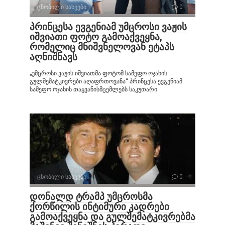
ცნობილი სახეები
0
პრინცესა ევგენიამ უმცროსი ვაჟის
იშვიათი ფოტო გამოაქვეყნა,
რომელიც მნიშვნელოვან ეტაპს
აღნიშნავს
„უმცროსი ვაჟის იშვიათმა ფოტომ სამეფო ოჯახის
გულშემატკივრები აღაფრთოვანა“ პრინცესა ევგენიამ
სამეფო ოჯახის თაყვანისმცემლებს საკუთარი
ცნობილი სახეები
0
დონალდ ტრამპ უმცროსმა
ქორწილის ინტიმური კადრები
გამოაქვეყნა და გულშემატკივრებმა