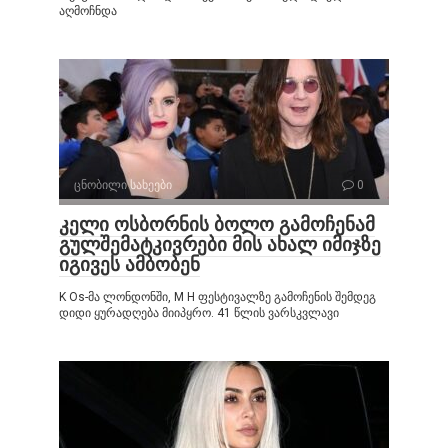
აღმოჩნდა
ცნობილი სახეები
0
კელი ოსბორნის ბოლო გამოჩენამ
გულშემატკივრები მის ახალ იმიჯზე
იგივეს ამბობენ
K Os-მა ლონდონში, M H ფესტივალზე გამოჩენის შემდეგ
დიდი ყურადღება მიიპყრო. 41 წლის ვარსკვლავი