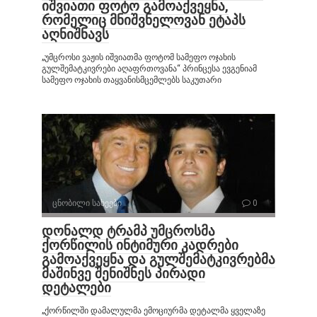
იშვიათი ფოტო გამოაქვეყნა,
რომელიც მნიშვნელოვან ეტაპს
აღნიშნავს
„უმცროსი ვაჟის იშვიათმა ფოტომ სამეფო ოჯახის
გულშემატკივრები აღაფრთოვანა“ პრინცესა ევგენიამ
სამეფო ოჯახის თაყვანისმცემლებს საკუთარი
ცნობილი სახეები
0
დონალდ ტრამპ უმცროსმა
ქორწილის ინტიმური კადრები
გამოაქვეყნა და გულშემატკივრებმა
მაშინვე შენიშნეს პირადი
დეტალები
„ქორწილში დამალულმა ემოციურმა დეტალმა ყველაზე