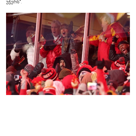
უჭერს“.