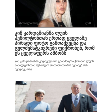
ცნობილი სახეები
0
კიმ კარდაშიანმა ლუის
ჰემილტონთან ერთად ყველაზე
პირადი ფოტო გამოაქვეყნა და
გულშემატკივრები ფიქრობენ, რომ
ეს ყველაფერს ამბობს
კიმ კარდაშიანმა კიდევ უფრო გაამძაფრა ჭორები ლუის
ჰამილტონთან შესაძლო ურთიერთობის შესახებ მას
შემდეგ, რაც