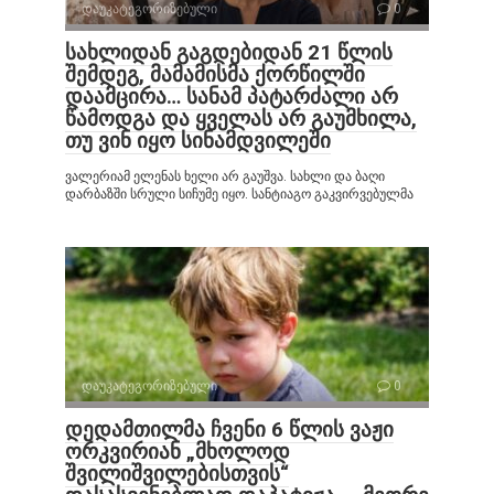
დაუკატეგორიზებული
0
სახლიდან გაგდებიდან 21 წლის
შემდეგ, მამამისმა ქორწილში
დაამცირა… სანამ პატარძალი არ
წამოდგა და ყველას არ გაუმხილა,
თუ ვინ იყო სინამდვილეში
ვალერიამ ელენას ხელი არ გაუშვა. სახლი და ბაღი
დარბაზში სრული სიჩუმე იყო. სანტიაგო გაკვირვებულმა
დაუკატეგორიზებული
0
დედამთილმა ჩვენი 6 წლის ვაჟი
ორკვირიან „მხოლოდ
შვილიშვილებისთვის“