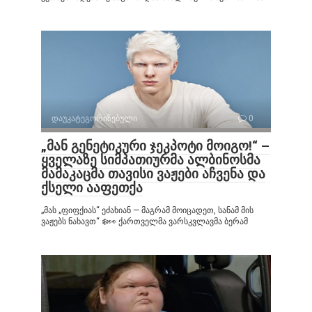
დაუკატეგორიზებული
0
„მან გენეტიკური ჯეკპოტი მოიგო!“ –
ყველაზე სიმპათიურმა ალბინოსმა
მამაკაცმა თავისი ვაჟები აჩვენა და
ქსელი ააფეთქა
„მას „ფიფქიას“ ეძახიან — მაგრამ მოიცადეთ, სანამ მის
ვაჟებს ნახავთ“ ❄️👀 ქართველმა ვარსკვლავმა ბერამ