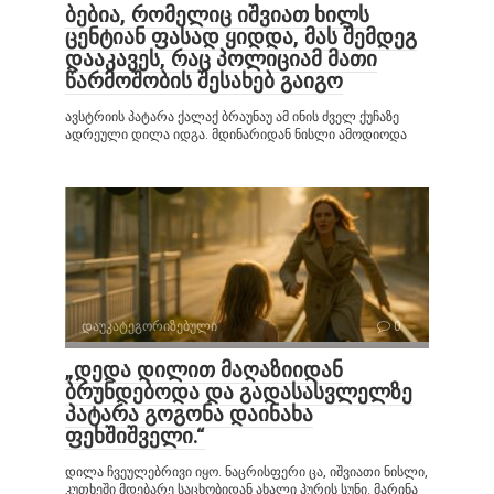
ბებია, რომელიც იშვიათ ხილს
ცენტიან ფასად ყიდდა, მას შემდეგ
დააკავეს, რაც პოლიციამ მათი
წარმოშობის შესახებ გაიგო
ავსტრიის პატარა ქალაქ ბრაუნაუ ამ ინის ძველ ქუჩაზე
ადრეული დილა იდგა. მდინარიდან ნისლი ამოდიოდა
დაუკატეგორიზებული
0
„დედა დილით მაღაზიიდან
ბრუნდებოდა და გადასასვლელზე
პატარა გოგონა დაინახა
ფეხშიშველი.“
დილა ჩვეულებრივი იყო. ნაცრისფერი ცა, იშვიათი ნისლი,
კუთხეში მდებარე საცხობიდან ახალი პურის სუნი. მარინა