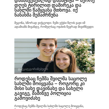
დასასვენებლად დაპატიჟა — მეორე
დღეს ტირილით დამირეკა და
სახლში წამყვანა მთხოვა. იქ
ნანახმა შემაძრწუნა
მეგონა, სწორად ვიქცეოდი. ჩემი ექვსი წლის ვაჟი იმ
ადამიანს მივანდე, რომელსაც ოჯახის წევრად მივიჩნევდი.
დაუკატეგორიზებული
0
როდესაც ჩემმა შვილმა საცოლე
სახლში მოიყვანა – როგორც კი
მისი სახე დავინახე და სახელი
გავიგე, მაშინვე პოლიცია
გამოვიძახე
როდესაც ჩემმა შვილმა სახლში საცოლე მოიყვანა,