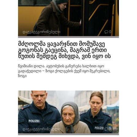
დაუკატეგორიზებული
0
მძღოლმა ყავარჯნით მომუშავე
გოგონას გაეცინა, მაგრამ ერთი
წუთის შემდეგ მიხვდა, ვინ იყო ის
წვიმიანი დილა. ავტობუსის გაჩერება ხალხით იყო
გადაჭედილი – ზოგი ქოლგების ქვეშ იყო შეკრებილი,
ზოგი
დაუკატეგორიზებული
0