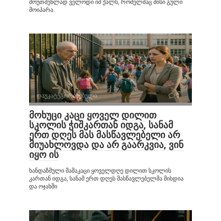
მოუთმენლად ველოდი იმ ქალს, რომელმაც მისი გული
მოიპარა.
დაუკატეგორიზებული
0
მოხუცი კაცი ყოველ დილით
სკოლის ჭიშკართან იდგა, სანამ
ერთ დღეს მას მასწავლებელი არ
მიუახლოვდა და არ გაარკვია, ვინ
იყო ის
ხანდაზმული მამაკაცი ყოველდღე დილით სკოლის
კართან იდგა, სანამ ერთ დღეს მასწავლებელმა მისდია
და ოჯახში