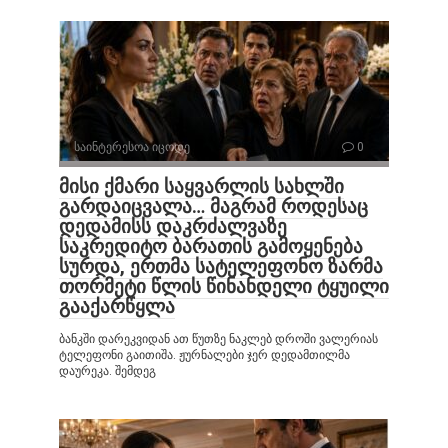
საინტერესოა იცოდე
0
მისი ქმარი საყვარლის სახლში
გარდაიცვალა… მაგრამ როდესაც
დედამისს დაკრძალვაზე
საკრედიტო ბარათის გამოყენება
სურდა, ერთმა სატელეფონო ზარმა
თორმეტი წლის წინანდელი ტყუილი
გააქარწყლა
ბანკში დარეკვიდან ათ წუთზე ნაკლებ დროში ვალერიას
ტელეფონი გაითიშა. ჟურნალები ჯერ დედამთილმა
დაურეკა. შემდეგ