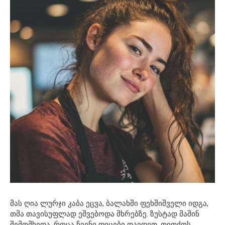
მას ღია ლურჯი კაბა ეცვა, ბალახში ფეხშიშველი იდგა,
თმა თავისუფლად ეშვებოდა მხრებზე. ზუსტად მაშინ
შემომხედა, როცა ჩვენი ფიცები დავდეთ, თითქოს