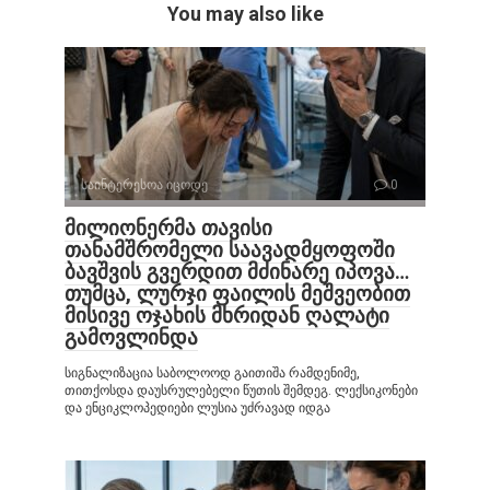
You may also like
საინტერესოა იცოდე
0
მილიონერმა თავისი
თანამშრომელი საავადმყოფოში
ბავშვის გვერდით მძინარე იპოვა…
თუმცა, ლურჯი ფაილის მეშვეობით
მისივე ოჯახის მხრიდან ღალატი
გამოვლინდა
სიგნალიზაცია საბოლოოდ გაითიშა რამდენიმე,
თითქოსდა დაუსრულებელი წუთის შემდეგ. ლექსიკონები
და ენციკლოპედიები ლუსია უძრავად იდგა