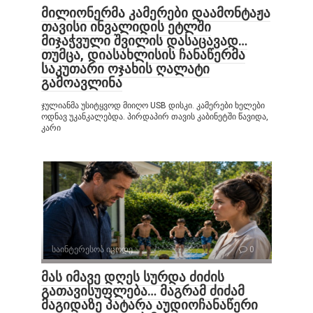
მილიონერმა კამერები დაამონტაჟა
თავისი ინვალიდის ეტლში
მიჯაჭვული შვილის დასაცავად…
თუმცა, დიასახლისის ჩანაწერმა
საკუთარი ოჯახის ღალატი
გამოავლინა
ჯულიანმა უსიტყვოდ მიიღო USB დისკი. კამერები ხელები
ოდნავ უკანკალებდა. პირდაპირ თავის კაბინეტში წავიდა,
კარი
საინტერესოა იცოდე
0
მას იმავე დღეს სურდა ძიძის
გათავისუფლება… მაგრამ ძიძამ
მაგიდაზე პატარა აუდიოჩანაწერი