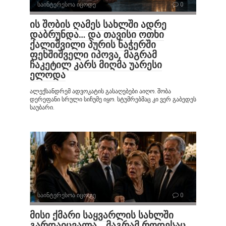
საინტერესოა იცოდე
0
ის შობის ღამეს სახლში ადრე
დაბრუნდა… და თავისი ოთხი
ქალიშვილი პურის ნაჭერში
ფეხშიშველი იპოვა, მაგრამ
ჩაკეტილ კარს მიღმა უარესი
ელოდა
ალექსანდრემ ადვოკატის გასაღებები აიღო. შობა
დერეფანი სრული სიჩუმე იყო. სტუმრებმაც კი ვერ გაბედეს
საუბარი.
საინტერესოა იცოდე
0
მისი ქმარი საყვარლის სახლში
გარდაიცვალა… მაგრამ როდესაც