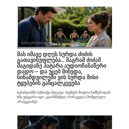
საინტერესოა იცოდე
0
მას იმავე დღეს სურდა ძიძის
გათავისუფლება… მაგრამ ძიძამ
მაგიდაზე პატარა აუდიოჩანაწერი
დადო – და უცებ მიხვდა,
სინამდვილეში ვის სურდა მისი
ტყუპების განცალკევება
სებასტიანმა სუნთქვა შეიკავა. ბავშვის მოვლა ჩამწერიდან
ხმა უტყუარი იყო. „დარწმუნდი, რომ ყველა მომვლელი
არაუგვიანეს