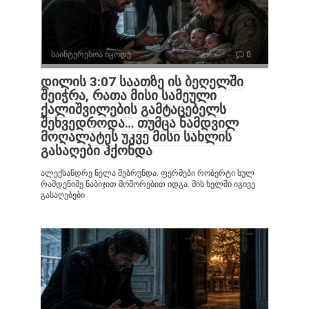
საინტერესოა იცოდე
0
დილის 3:07 საათზე ის ბეღელში
შეიჭრა, რათა მისი სამეული
ქალიშვილების გამტაცებელს
შეხვედროდა… თუმცა ნამდვილ
მოღალატეს უკვე მისი სახლის
გასაღები ჰქონდა
ალექსანდრე ნელა შებრუნდა. ფერმები რობერტი სულ
რამდენიმე ნაბიჯით მოშორებით იდგა. მის ხელში იგივე
გასაღებები