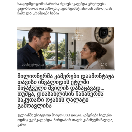
საავადმყოფოში მარიანა ძლივს იკავებდა ცრემლებს.
კაცობრიობა და საზოგადოება სებასტიანი მის საწოლთან
ჩამოჯდა. „რამდენი ხანია
საინტერესოა იცოდე
0
მილიონერმა კამერები დაამონტაჟა
თავისი ინვალიდის ეტლში
მიჯაჭვული შვილის დასაცავად…
თუმცა, დიასახლისის ჩანაწერმა
საკუთარი ოჯახის ღალატი
გამოავლინა
ჯულიანმა უსიტყვოდ მიიღო USB დისკი. კამერები ხელები
ოდნავ უკანკალებდა. პირდაპირ თავის კაბინეტში წავიდა,
კარი