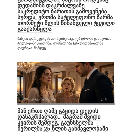
დედამისს დაკრძალვაზე
საკრედიტო ბარათის გამოყენება
სურდა, ერთმა სატელეფონო ზარმა
თორმეტი წლის წინანდელი ტყუილი
გააქარწყლა
ბანკში დარეკვიდან ათ წუთზე ნაკლებ დროში ვალერიას
ტელეფონი გაითიშა. ჟურნალები ჯერ დედამთილმა
დაურეკა. შემდეგ
საინტერესოა იცოდე
0
მან ერთი ღამე გაყიდა დედის
დასაკრძალად… მაგრამ შვიდი
კვირის შემდეგ, გაუხსნელმა
წერილმა 25 წლის განმავლობაში