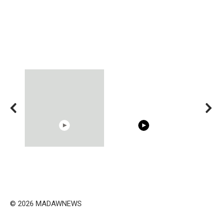
15:40
00:54
Trying BOLLYWOOD
Shocking illusion - Pretty
Celebrities REAL MAKEUP
celebrities turn ugly!
Hacks
© 2026 MADAWNEWS