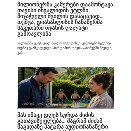
მილიონერმა კამერები დაამონტაჟა
თავისი ინვალიდის ეტლში
მიჯაჭვული შვილის დასაცავად…
თუმცა, დიასახლისის ჩანაწერმა
საკუთარი ოჯახის ღალატი
გამოავლინა
ჯულიანმა უსიტყვოდ მიიღო USB დისკი. კამერები ხელები
ოდნავ უკანკალებდა. პირდაპირ თავის კაბინეტში წავიდა,
კარი
საინტერესოა იცოდე
0
მას იმავე დღეს სურდა ძიძის
გათავისუფლება… მაგრამ ძიძამ
მაგიდაზე პატარა აუდიოჩანაწერი