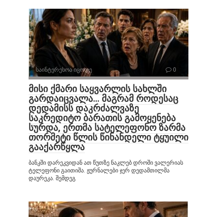
საინტერესოა იცოდე
0
მისი ქმარი საყვარლის სახლში
გარდაიცვალა… მაგრამ როდესაც
დედამისს დაკრძალვაზე
საკრედიტო ბარათის გამოყენება
სურდა, ერთმა სატელეფონო ზარმა
თორმეტი წლის წინანდელი ტყუილი
გააქარწყლა
ბანკში დარეკვიდან ათ წუთზე ნაკლებ დროში ვალერიას
ტელეფონი გაითიშა. ჟურნალები ჯერ დედამთილმა
დაურეკა. შემდეგ