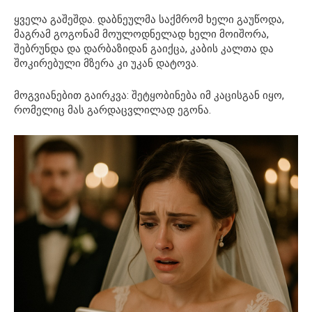
ყველა გაშეშდა. დაბნეულმა საქმრომ ხელი გაუწოდა,
მაგრამ გოგონამ მოულოდნელად ხელი მოიშორა,
შებრუნდა და დარბაზიდან გაიქცა, კაბის კალთა და
შოკირებული მზერა კი უკან დატოვა.
მოგვიანებით გაირკვა: შეტყობინება იმ კაცისგან იყო,
რომელიც მას გარდაცვლილად ეგონა.