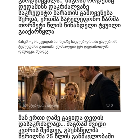
გარდაიცვალა… მაგრამ როდესაც
დედამისს დაკრძალვაზე
საკრედიტო ბარათის გამოყენება
სურდა, ერთმა სატელეფონო ზარმა
თორმეტი წლის წინანდელი ტყუილი
გააქარწყლა
ბანკში დარეკვიდან ათ წუთზე ნაკლებ დროში ვალერიას
ტელეფონი გაითიშა. ჟურნალები ჯერ დედამთილმა
დაურეკა. შემდეგ
საინტერესოა იცოდე
0
მან ერთი ღამე გაყიდა დედის
დასაკრძალად… მაგრამ შვიდი
კვირის შემდეგ, გაუხსნელმა
წერილმა 25 წლის განმავლობაში