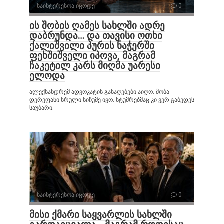
საინტერესოა იცოდე
0
ის შობის ღამეს სახლში ადრე
დაბრუნდა… და თავისი ოთხი
ქალიშვილი პურის ნაჭერში
ფეხშიშველი იპოვა, მაგრამ
ჩაკეტილ კარს მიღმა უარესი
ელოდა
ალექსანდრემ ადვოკატის გასაღებები აიღო. შობა
დერეფანი სრული სიჩუმე იყო. სტუმრებმაც კი ვერ გაბედეს
საუბარი.
საინტერესოა იცოდე
0
მისი ქმარი საყვარლის სახლში