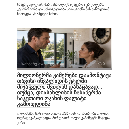
საავადმყოფოში მარიანა ძლივს იკავებდა ცრემლებს.
კაცობრიობა და საზოგადოება სებასტიანი მის საწოლთან
ჩამოჯდა. „რამდენი ხანია
საინტერესოა იცოდე
0
მილიონერმა კამერები დაამონტაჟა
თავისი ინვალიდის ეტლში
მიჯაჭვული შვილის დასაცავად…
თუმცა, დიასახლისის ჩანაწერმა
საკუთარი ოჯახის ღალატი
გამოავლინა
ჯულიანმა უსიტყვოდ მიიღო USB დისკი. კამერები ხელები
ოდნავ უკანკალებდა. პირდაპირ თავის კაბინეტში წავიდა,
კარი