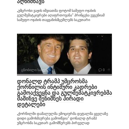
აღნიშნავს
„უმცროსი ვაჟის იშვიათმა ფოტომ სამეფო ოჯახის
გულშემატკივრები აღაფრთოვანა“ პრინცესა ევგენიამ
სამეფო ოჯახის თაყვანისმცემლებს საკუთარი
ცნობილი სახეები
0
დონალდ ტრამპ უმცროსმა
ქორწილის ინტიმური კადრები
გამოაქვეყნა და გულშემატკივრებმა
მაშინვე შენიშნეს პირადი
დეტალები
„ქორწილში დამალულმა ემოციურმა დეტალმა ყველაზე
დიდი გამოხმაურება გამოიწვია“ დონალდ ტრამპ
უმცროსმა საკუთარ გამომწერებს პირველად