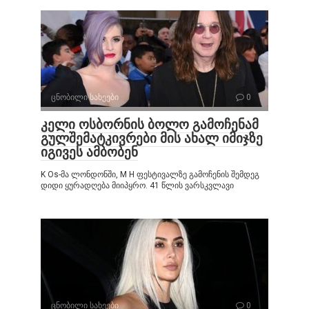
ცნობილი სახეები
0
კელი ოსბორნის ბოლო გამოჩენამ
გულშემატკივრები მის ახალ იმიჯზე
იგივეს ამბობენ
K Os-მა ლონდონში, M H ფესტივალზე გამოჩენის შემდეგ
დიდი ყურადღება მიიპყრო. 41 წლის ვარსკვლავი
ცნობილი სახეები
0