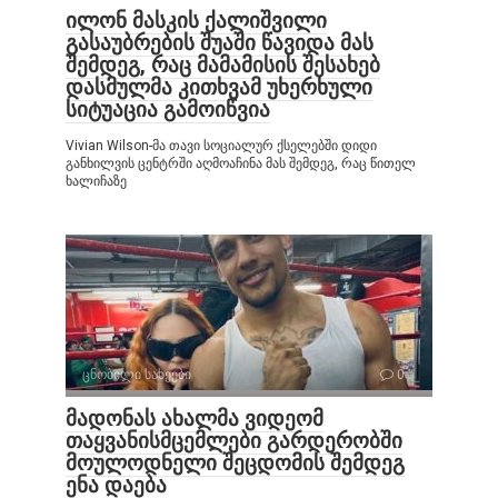
ილონ მასკის ქალიშვილი
გასაუბრების შუაში წავიდა მას
შემდეგ, რაც მამამისის შესახებ
დასმულმა კითხვამ უხერხული
სიტუაცია გამოიწვია
Vivian Wilson-მა თავი სოციალურ ქსელებში დიდი
განხილვის ცენტრში აღმოაჩინა მას შემდეგ, რაც წითელ
ხალიჩაზე
ცნობილი სახეები
0
მადონას ახალმა ვიდეომ
თაყვანისმცემლები გარდერობში
მოულოდნელი შეცდომის შემდეგ
ენა დაება