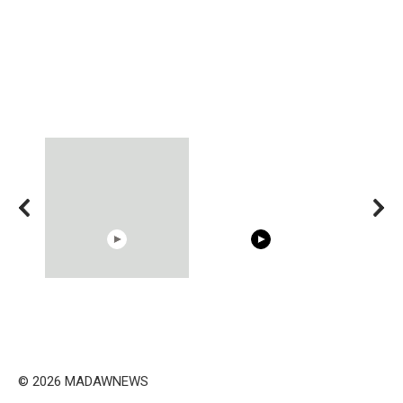
15:40
00:54
Trying BOLLYWOOD
Shocking illusion - Pretty
Celebrities REAL MAKEUP
celebrities turn ugly!
Hacks
© 2026 MADAWNEWS