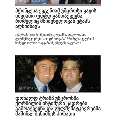
ცნობილი სახეები
0
პრინცესა ევგენიამ უმცროსი ვაჟის
იშვიათი ფოტო გამოაქვეყნა,
რომელიც მნიშვნელოვან ეტაპს
აღნიშნავს
„უმცროსი ვაჟის იშვიათმა ფოტომ სამეფო ოჯახის
გულშემატკივრები აღაფრთოვანა“ პრინცესა ევგენიამ
სამეფო ოჯახის თაყვანისმცემლებს საკუთარი
ცნობილი სახეები
0
დონალდ ტრამპ უმცროსმა
ქორწილის ინტიმური კადრები
გამოაქვეყნა და გულშემატკივრებმა
მაშინვე შენიშნეს პირადი