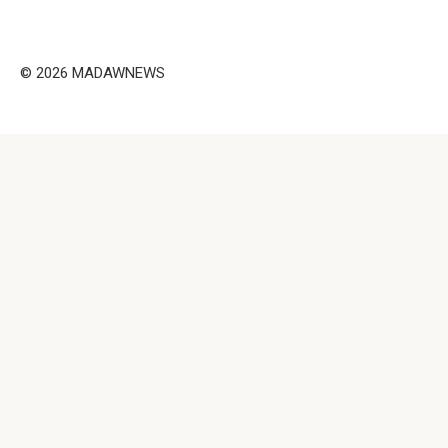
Trying BOLLYWOOD
Shocking illusion - Pretty
Celebrities REAL MAKEUP
celebrities turn ugly!
Hacks
© 2026 MADAWNEWS