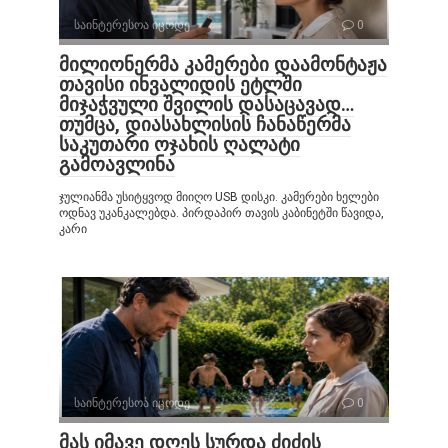
საინტერესოა იცოდე
0
მილიონერმა კამერები დაამონტაჟა
თავისი ინვალიდის ეტლში
მიჯაჭვული შვილის დასაცავად…
თუმცა, დიასახლისის ჩანაწერმა
საკუთარი ოჯახის ღალატი
გამოავლინა
ჯულიანმა უსიტყვოდ მიიღო USB დისკი. კამერები ხელები
ოდნავ უკანკალებდა. პირდაპირ თავის კაბინეტში წავიდა,
კარი
საინტერესოა იცოდე
0
მას იმავე დღეს სურდა ძიძის