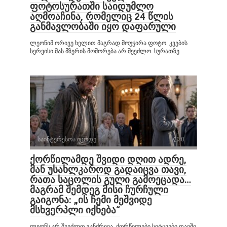
ფოტოსურათში საიდუმლო
აღმოაჩინა, რომელიც 24 წლის
განმავლობაში იყო დაფარული
ლეონიმ ორივე ხელით მაგრად მოუჭირა ფოტო. კვების
სერვისი მას მზერის მოშორება არ შეეძლო. სურათზე
საინტერესოა იცოდე
0
ქორწილამდე შვიდი დღით ადრე,
მან უსახლკაროდ გადაიცვა თავი,
რათა საცოლის გული გამოეცადა…
მაგრამ შემდეგ მისი ჩურჩული
გაიგონა: „ის ჩემი მეშვიდე
მსხვერპლი იქნება“
ლეონს არ შეეძლო განძრევა. ქორწილები სიტყვები თავში