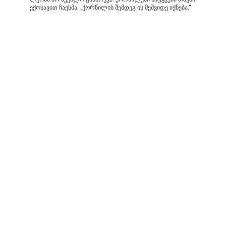
ექოსავით ჩაესმა. „ქორწილის შემდეგ ის მეშვიდე იქნება.“