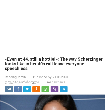
«Even at 44, still a hottie!»: The way Scherzinger
looks like in her 40s will leave everyone
speechless
Reading:
2 min
Published by:
21.06.2023
დაუკატეგორიზებული
madawnews