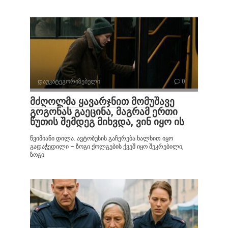
დაუკატეგორიზებული
0
მძღოლმა ყავარჯნით მომუშავე
გოგონას გაეცინა, მაგრამ ერთი
წუთის შემდეგ მიხვდა, ვინ იყო ის
წვიმიანი დილა. ავტობუსის გაჩერება ხალხით იყო
გადაჭედილი – ზოგი ქოლგების ქვეშ იყო შეკრებილი,
ზოგი